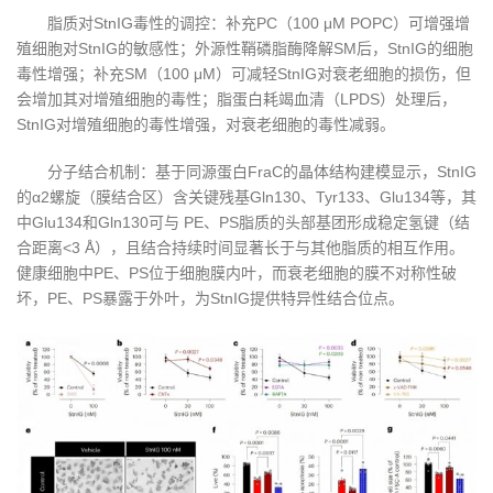
脂质对StnIG毒性的调控：补充PC（100 μM POPC）可增强增
殖细胞对StnIG的敏感性；外源性鞘磷脂酶降解SM后，StnIG的细胞
毒性增强；补充SM（100 μM）可减轻StnIG对衰老细胞的损伤，但
会增加其对增殖细胞的毒性；脂蛋白耗竭血清（LPDS）处理后，
StnIG对增殖细胞的毒性增强，对衰老细胞的毒性减弱。
分子结合机制：基于同源蛋白FraC的晶体结构建模显示，StnIG
的α2螺旋（膜结合区）含关键残基Gln130、Tyr133、Glu134等，其
中Glu134和Gln130可与 PE、PS脂质的头部基团形成稳定氢键（结
合距离<3 Å），且结合持续时间显著长于与其他脂质的相互作用。
健康细胞中PE、PS位于细胞膜内叶，而衰老细胞的膜不对称性破
坏，PE、PS暴露于外叶，为StnIG提供特异性结合位点。