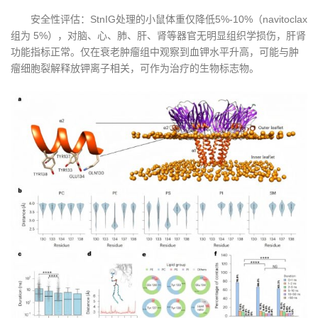
安全性评估：StnIG处理的小鼠体重仅降低5%-10%（navitoclax
组为 5%），对脑、心、肺、肝、肾等器官无明显组织学损伤，肝肾
功能指标正常。仅在衰老肿瘤组中观察到血钾水平升高，可能与肿
瘤细胞裂解释放钾离子相关，可作为治疗的生物标志物。