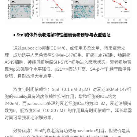
♦ StnI的体外衰老溶解特性细胞衰老诱导与表型验证
通过palbociclib抑制CDK4/6，或使用多柔比星、博来霉素处
理，成功诱导人黑色素瘤SKMel-147细胞、肝癌Huh7细胞、肺腺癌
A549细胞、神经母细胞瘤SH-SY5Y细胞进入衰老状态。衰老细胞表
现为p53磷酸化水平降低、p21ⁿᵏ⁴ᵃ表达升高、SA-β-半乳糖苷酶活性
增强，且形态增大变扁平。
浓度与时间依赖性：StnI（0.1 nM-3 μM）对衰老SKMel-147细
胞的viability具有浓度依赖性抑制作用，增殖细胞的IC₅₀约为
240nM，而palbociclib处理的衰老细胞IC₅₀约为30 nM，衰老溶解指
数为8。低浓度StnI（10-30 nM）的作用具有时间依赖性，延长暴露
时间可增强衰老溶解效果。
效价优势：StnI的衰老溶解功效与navitoclax相当，但效价是其