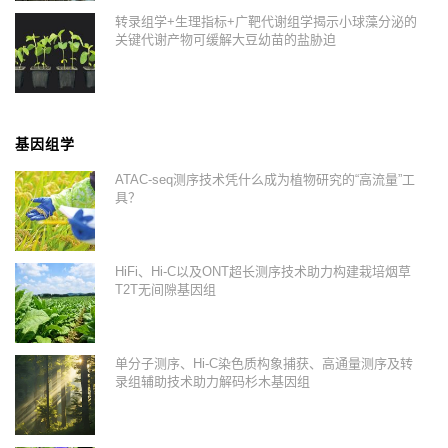
转录组学+生理指标+广靶代谢组学揭示小球藻分泌的
关键代谢产物可缓解大豆幼苗的盐胁迫
基因组学
ATAC-seq测序技术凭什么成为植物研究的“高流量”工
具？
HiFi、Hi-C以及ONT超长测序技术助力构建栽培烟草
T2T无间隙基因组
单分子测序、Hi-C染色质构象捕获、高通量测序及转
录组辅助技术助力解码杉木基因组