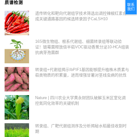
质谱检测
联系
我们
遗传转化和靶向代谢组学技术筛选出调控辣椒红素合
成关键通路基因的候选转录因子CaLSH10
16S微生物组、根系代谢组、细菌转录组等联动验
证！链霉菌释放倍半萜VOC驱动香蕉分泌10-HCA组装
抗病芽孢菌群
转录组+代谢组揭示IbPIF1基因能够提升植株木质素与
萜类物质的积累量，进而增强甘薯对茎线虫病的抗性
Nature | 四川农业大学黄永财团队破解玉米区室化调
控氮同化效率的关键机制
转录组、广靶代谢组测序及分析揭秘水稻最佳收割时
期