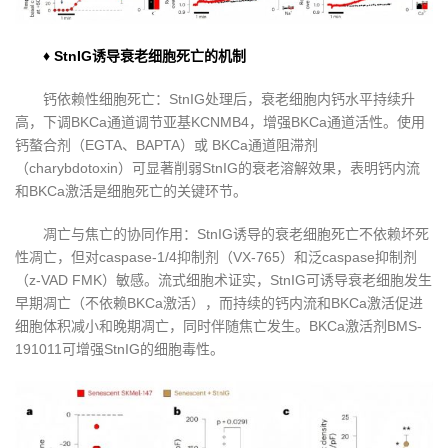
♦ StnIG诱导衰老细胞死亡的机制
钙依赖性细胞死亡：StnIG处理后，衰老细胞内钙水平持续升
高，下调BKCa通道调节亚基KCNMB4，增强BKCa通道活性。使用
钙螯合剂（EGTA、BAPTA）或 BKCa通道阻滞剂
（charybdotoxin）可显著削弱StnIG的衰老溶解效果，表明钙内流
和BKCa激活是细胞死亡的关键环节。
凋亡与焦亡的协同作用：StnIG诱导的衰老细胞死亡不依赖坏死
性凋亡，但对caspase-1/4抑制剂（VX-765）和泛caspase抑制剂
（z-VAD FMK）敏感。流式细胞术证实，StnIG可诱导衰老细胞发生
早期凋亡（不依赖BKCa激活），而持续的钙内流和BKCa激活促进
细胞体积减小和晚期凋亡，同时伴随焦亡发生。BKCa激活剂BMS-
191011可增强StnIG的细胞毒性。