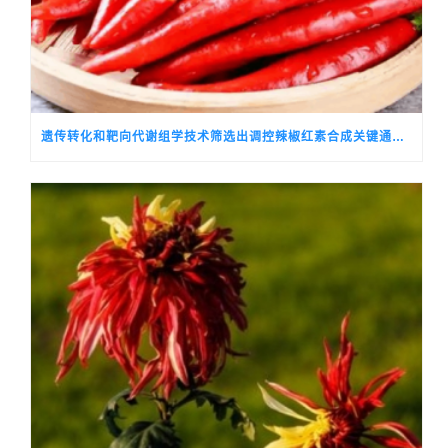
遗传转化和靶向代谢组学技术筛选出调控辣椒红素合成关键通路基因的候选转录因子CALSH10