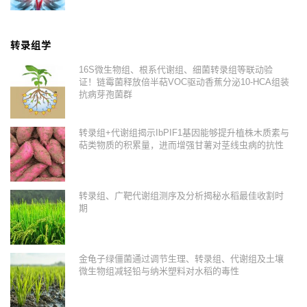
转录组学
16S微生物组、根系代谢组、细菌转录组等联动验
证！链霉菌释放倍半萜VOC驱动香蕉分泌10-HCA组装
抗病芽孢菌群
转录组+代谢组揭示IbPIF1基因能够提升植株木质素与
萜类物质的积累量，进而增强甘薯对茎线虫病的抗性
转录组、广靶代谢组测序及分析揭秘水稻最佳收割时
期
金龟子绿僵菌通过调节生理、转录组、代谢组及土壤
微生物组减轻铅与纳米塑料对水稻的毒性