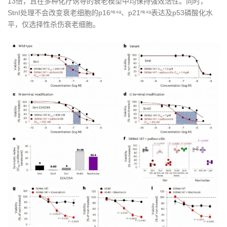
13倍，且在多种化疗诱导的衰老模型中均保持强效活性。同时，
StnI处理不会改变衰老细胞的p16ⁿᵏ⁴ᵃ、p21ⁿᵏ⁴ᵃ表达及p53磷酸化水
平，仅选择性杀伤衰老细胞。