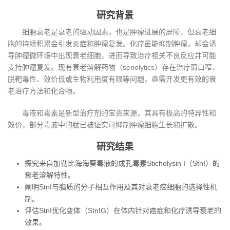
研究背景
细胞衰老是衰老的驱动因素，也是肿瘤进展的屏障，但衰老细
胞的持续积累会引发炎症和肿瘤复发。化疗虽能抑制肿瘤，却会诱
导肿瘤微环境中出现衰老细胞，进而导致治疗相关不良反应并可能
支持肿瘤复发。现有衰老溶解药物（senolytics）存在治疗窗口窄、
脱靶毒性、效价低或生物利用度有限等问题，亟需开发更有效的衰
老治疗方法和化合物。
毒液和毒素是新型治疗剂的宝贵来源，其具有极高的特异性和
效价，部分毒液中的肽已被证实可抑制肿瘤细胞生长和扩散。
研究结果
探究来自加勒比海海葵毒液的成孔毒素Sticholysin I（StnI）的
衰老溶解特性。
阐明StnI与脂质的分子相互作用及其对衰老癌细胞的选择性机
制。
评估StnI优化变体（StnIG）在体内针对癌症和化疗诱导衰老的
效果。