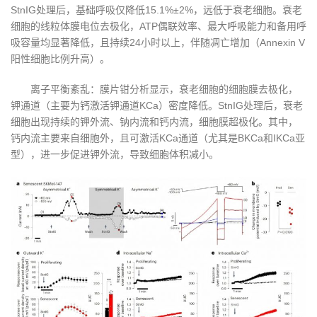
StnIG处理后，基础呼吸仅降低15.1%±2%，远低于衰老细胞。衰老
细胞的线粒体膜电位去极化，ATP偶联效率、最大呼吸能力和备用呼
吸容量均显著降低，且持续24小时以上，伴随凋亡增加（Annexin V
阳性细胞比例升高）。
离子平衡紊乱：膜片钳分析显示，衰老细胞的细胞膜去极化，
钾通道（主要为钙激活钾通道KCa）密度降低。StnIG处理后，衰老
细胞出现持续的钾外流、钠内流和钙内流，细胞膜超极化。其中，
钙内流主要来自细胞外，且可激活KCa通道（尤其是BKCa和IKCa亚
型），进一步促进钾外流，导致细胞体积减小。