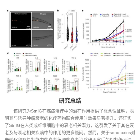
研究总结
该研究为StnIG在癌症治疗中的潜在作用提供了概念性证明，表
明其与诱导肿瘤衰老的化疗药物联合使用时效果显著提升。还证实
了StnIG在人类成纤维细胞中的衰老相关潜力，这引发了关于其在衰
老及与衰老相关疾病中的作用的更多疑问。然而，关于senotoxins对
未转化和有复制能力的衰老细胞的衰老消除作用背后的机制仍不清