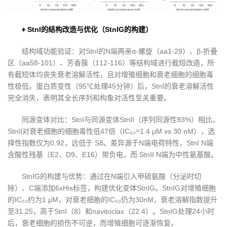
♦ StnI的结构改造与优化（StnIG的构建）
结构域功能验证：对StnI的N端两亲α-螺旋（aa1-29）、β-折叠
区（aa58-101）、芳香簇（112-116）等结构域进行截短改造，所
有截短体均丧失衰老溶解活性，且对增殖细胞和衰老细胞的细胞毒
性极低。蛋白质变性（95℃处理45分钟）后，StnI的衰老溶解活性
完全消失，表明其全长序列和构象对活性至关重要。
同源变体对比：StnI与同源变体StnII（序列同源性93%）相比，
StnII对衰老细胞的细胞毒性低47倍（IC₅₀≈1.4 μM vs 30 nM），选
择性指数仅为0.92，远低于 S8。差异源于N端电荷特性，StnI N端
含酸性残基（E2、D9、E16）带负电，而 StnII N端为中性氨基酸。
StnIG的构建与优势：通过在N端引入甲硫氨酸（分泌时切
除）、C端添加6xHis标签，构建优化变体StnIG。StnIG对增殖细胞
的IC₅₀约为1 μM，对衰老细胞的IC₅₀仍为30nM，衰老溶解指数提升
至31.25，高于StnI（8）和navitoclax（22.4）。StnIG处理24小时
后，衰老细胞的损伤不可逆，而增殖细胞可逐渐恢复。