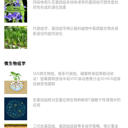
四倍体雨久花基因组多倍体诱导的基因组可塑性是抗
药性形成的潜在因素
代谢组学、基因组学揭示菊科植物中菊苣酸生物合成
新途径的趋同进化
微生物组学
16S微生物组、根系代谢组、细菌转录组等联动验
证！链霉菌释放倍半萜VOC驱动香蕉分泌10-HCA组装
抗病芽孢菌群
宏基因组绝对定量在微生物种群和T细胞干性增强中的
应用
三代宏基因组、基因组组装等多组学策略，揭示重金