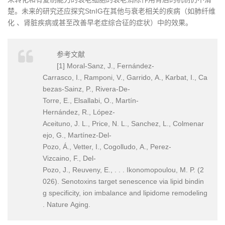
楚。未来的研究还应探究StnIG在其他与衰老相关的疾病（如肺纤维
化 、肾脏疾病或甚至改善早老症综合征的症状）中的效果。
参考文献
[1] Moral-Sanz, J., Fernández-
Carrasco, I., Ramponi, V., Garrido, A., Karbat, I., Ca
bezas-Sainz, P., Rivera-De-
Torre, E., Elsallabi, O., Martín-
Hernández, R., López-
Aceituno, J. L., Price, N. L., Sanchez, L., Colmenar
ejo, G., Martínez-Del-
Pozo, Á., Vetter, I., Cogolludo, A., Perez-
Vizcaino, F., Del-
Pozo, J., Reuveny, E., . . . Ikonomopoulou, M. P. (2
026). Senotoxins target senescence via lipid bindin
g specificity, ion imbalance and lipidome remodeling
. Nature Aging.