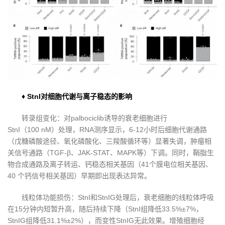
♦ StnI对细胞代谢与离子稳态的影响
转录组变化：对palbociclib诱导的衰老细胞进行
StnI（100 nM）处理，RNA测序显示，6-12小时后细胞代谢通路
（戊糖磷酸途径、氧化磷酸化、三羧酸循环等）显著失调，肿瘤相
关信号通路（TGF-β、JAK-STAT、MAPK等）下调。同时，鞘脂生
物合成通路及离子转运、钙稳态相关基因（41个膜电位相关基因、
40 个钙信号相关基因）早期即出现表达异常。
线粒体功能损伤：StnI和StnIG处理后，衰老细胞的线粒体呼吸
在15分钟内短暂升高，随后持续下降（StnI组降低33.5%±7%，
StnIG组降低31.1%±2%），而变性StnIG无此效果。增殖细胞经