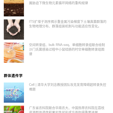
属胁迫下微生物元素循环网络的重构规律
ITS扩增子测序揭示重金属污染梯度下土壤真菌群落的
生物地理分布、群落组装机制与功能适应性变化。
空间转录组、bulk RNA-seq、单细胞转录组联合绘制
沙门氏菌感染过程中小鼠结肠的时空单细胞转录组图
谱
群体遗传学
Cell | 清华大学刘念教授团队攻克发育障碍超转录失控
难题
广东省农科院联合华南农大、中国热带农科院在荔枝
资源群体遗传和果实性状形成方面取得重要进展