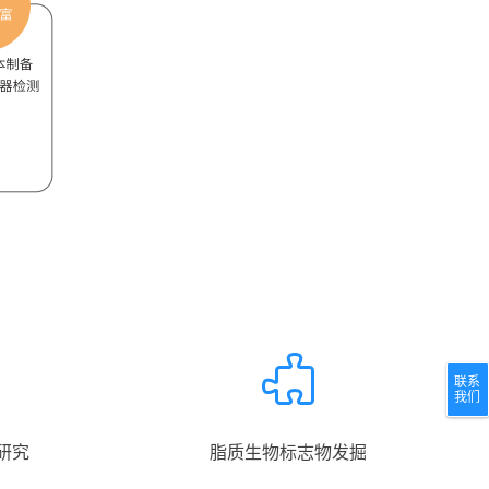
联系
我们
研究
脂质⽣物标志物发掘