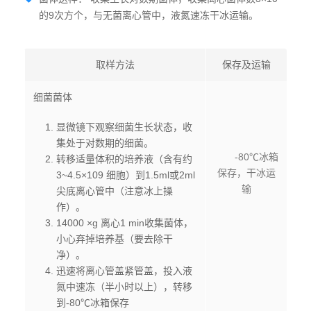
的9次方个，与无菌离心管中，液氮速冻干冰运输。
取样方法
保存及运输
细菌菌体
显微镜下观察细菌生长状态，收
集处于对数期的细菌。
-80℃冰箱
转移适量体积的培养液（含有约
保存，干冰运
3~4.5×109 细胞）到1.5ml或2ml
输
尖底离心管中（注意冰上操
作）。
14000 ×g 离心1 min收集菌体，
小心弃掉培养基（要去除干
净）。
迅速将离心管盖紧管盖，投入液
氮中速冻（半小时以上），转移
到-80℃冰箱保存