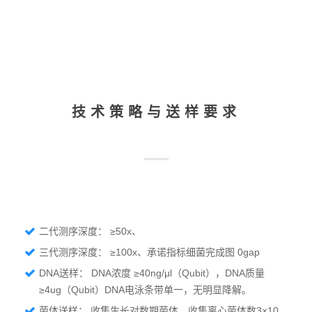
技术策略
与送样要求
二代测序深度： ≥50x、
三代测序深度： ≥100x、承诺指标细菌完成图 0gap
DNA送样： DNA浓度 ≥40ng/μl（Qubit），DNA质量
≥4ug（Qubit）DNA电泳条带单一，无明显降解。
菌体送样： 收集生长对数期菌体，收集离心菌体数3×10