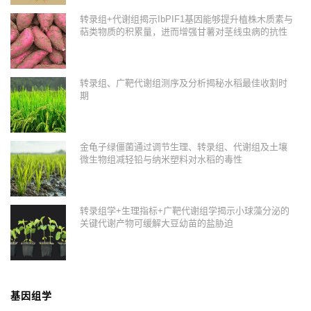
转录组+代谢组揭示IbPIF1基因能够提升植株木质素与
萜类物质的积累量，进而增强甘薯对茎线虫病的抗性
转录组、广靶代谢组测序及分析揭秘水稻最佳收割时
期
金龟子绿僵菌通过调节生理、转录组、代谢组及土壤
微生物组减轻铅与纳米塑料对水稻的毒性
转录组学+生理指标+广靶代谢组学揭示小球藻分泌的
关键代谢产物可缓解大豆幼苗的盐胁迫
基因组学