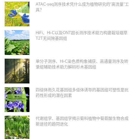
ATAC-seq测序技术凭什么成为植物研究的“高流量”工
具？
HiFi、Hi-C以及ONT超长测序技术助力构建栽培烟草
T2T无间隙基因组
单分子测序、Hi-C染色质构象捕获、高通量测序及转
录组辅助技术助力解码杉木基因组
四倍体雨久花基因组多倍体诱导的基因组可塑性是抗
药性形成的潜在因素
代谢组学、基因组学揭示菊科植物中菊苣酸生物合成
新途径的趋同进化