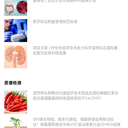
谢降低了其在炎症性肠病中的临床疗效
医学样品制备管理规范标准
项目文章 | 时空多组学技术助力科学家团队在国际著
名期刊发表科研成果
质谱检测
遗传转化和靶向代谢组学技术筛选出调控辣椒红素合
成关键通路基因的候选转录因子CaLSH10
16S微生物组、根系代谢组、细菌转录组等联动验
证！链霉菌释放倍半萜VOC驱动香蕉分泌10-HCA组装