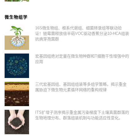
微生物组学
16S微生物组、根系代谢组、细菌转录组等联动验
证！链霉菌释放倍半萜VOC驱动香蕉分泌10-HCA组装
抗病芽孢菌群
宏基因组绝对定量在微生物种群和T细胞干性增强中的
应用
三代宏基因组、基因组组装等多组学策略，揭示重金
属胁迫下微生物元素循环网络的重构规律
ITS扩增子测序揭示重金属污染梯度下土壤真菌群落的
生物地理分布、群落组装机制与功能适应性变化。