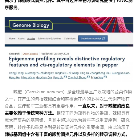
揭示了辣椒顺式调控元件。其中百迈客生物为该研究提供了ATAC测
序服务。
辣椒（
Capsicum annuum
）是全球最早且广泛栽培的蔬菜作物
之一，其产生的包括辣椒红素和辣椒素在内的多种次生代谢产物在
食品，医疗和军工业都具有重要作用。
一直以来，对于辣椒的改良
主要依赖于传统育种方法。
相较于同为茄科作物的番茄，辣椒具有
庞大而复杂的基因组，且其中超过80%为转座子或重复序列。研究
表明，转座子和重复序列是转录调控元件的重要来源，由此暗示了
辣椒基因组中含有丰富的顺势调控元件以及多样的转录调控方式，