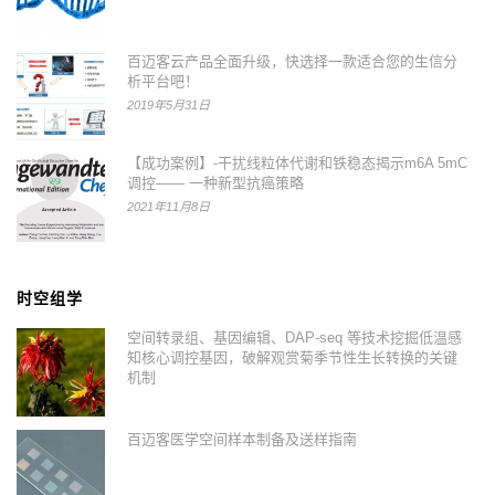
百迈客云产品全面升级，快选择一款适合您的生信分
析平台吧！
2019年5月31日
【成功案例】-干扰线粒体代谢和铁稳态揭示m6A 5mC
调控—— 一种新型抗癌策略
2021年11月8日
时空组学
空间转录组、基因编辑、DAP-seq 等技术挖掘低温感
知核心调控基因，破解观赏菊季节性生长转换的关键
机制
百迈客医学空间样本制备及送样指南