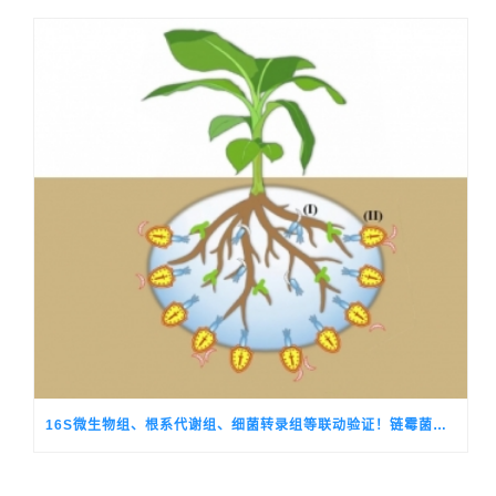
16S微生物组、根系代谢组、细菌转录组等联动验证！链霉菌释放倍半萜VOC驱动香蕉分泌10-HCA组装抗病芽孢菌群