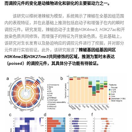
而调控元件的变化是动植物进化和驯化的主要驱动力之一。
该研究以樟树港辣椒为模型，系统揭示了辣椒在全基因组范围
内的表观特征，并在此基础上推测包括启动子和增强子在内的瞬时
调控元件。研究发现，辣椒启动子主要由
H3K4me3, H3K27ac
和开
放染色质共同修饰，而增强子的特征为开放染色质。在此基础上，
该研究对生长发育以及胁迫响应的调控元件进行了挖掘，并对部分
元件进行实验验证。此外，该研究报道了
辣椒基因组基因间区
H3K4me1
和
H3K27me3
共同修饰的区域，推测为暂时未表达
（poised）的调控元件，其具体分子功能有待验证。