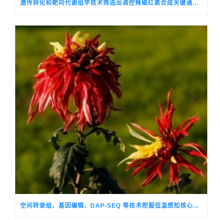
遗传转化和靶向代谢组学技术筛选出调控辣椒红素合成关键通路基因的候选转录因子CALSH10
空间转录组、基因编辑、DAP-SEQ 等技术挖掘低温感知核心调控基因，破解观赏菊季节性生长转换的关键机制