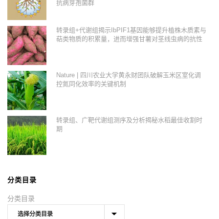
抗病芽孢菌群
转录组+代谢组揭示IbPIF1基因能够提升植株木质素与
萜类物质的积累量，进而增强甘薯对茎线虫病的抗性
Nature | 四川农业大学黄永财团队破解玉米区室化调
控氮同化效率的关键机制
转录组、广靶代谢组测序及分析揭秘水稻最佳收割时
期
分类目录
分类目录