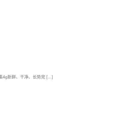
.收集4g新鲜、干净、长势完 […]