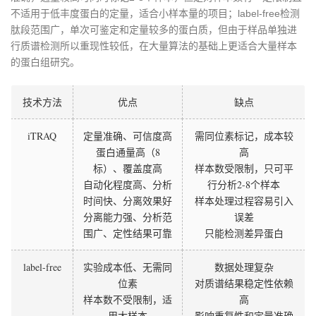
不适用于低丰度蛋白的定量，适合小样本量的项目；label-free检测
肽段范围广，单次可鉴定和定量较多的蛋白质，但由于样品单独进
行质谱检测所以重现性较低，在大量算法的基础上更适合大量样本
的蛋白组研究。
技术方法
优点
缺点
iTRAQ
定量准确、可信度高
需同位素标记，成本较
蛋白通量高（8
高
标）、覆盖度高
样本数受限制，只可平
自动化程度高、分析
行分析2-8个样本
时间快、分离效果好
样本处理过程容易引入
分离能力强、分析范
误差
围广、定性结果可靠
只能检测差异蛋白
label-free
实验成本低、无需同
数据处理复杂
位素
对质谱结果稳定性依赖
样本数不受限制，适
高
用大样本
影响重复性和定量准确