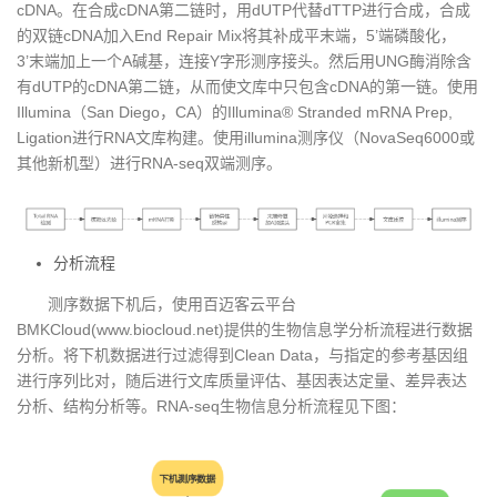
cDNA。在合成cDNA第二链时，用dUTP代替dTTP进行合成，合成
的双链cDNA加入End Repair Mix将其补成平末端，5’端磷酸化，
3’末端加上一个A碱基，连接Y字形测序接头。然后用UNG酶消除含
有dUTP的cDNA第二链，从而使文库中只包含cDNA的第一链。使用
Illumina（San Diego，CA）的Illumina® Stranded mRNA Prep,
Ligation进行RNA文库构建。使用illumina测序仪（NovaSeq6000或
其他新机型）进行RNA-seq双端测序。
分析流程
测序数据下机后，使用百迈客云平台
BMKCloud(www.biocloud.net)提供的生物信息学分析流程进行数据
分析。将下机数据进行过滤得到Clean Data，与指定的参考基因组
进行序列比对，随后进行文库质量评估、基因表达定量、差异表达
分析、结构分析等。RNA-seq生物信息分析流程见下图：