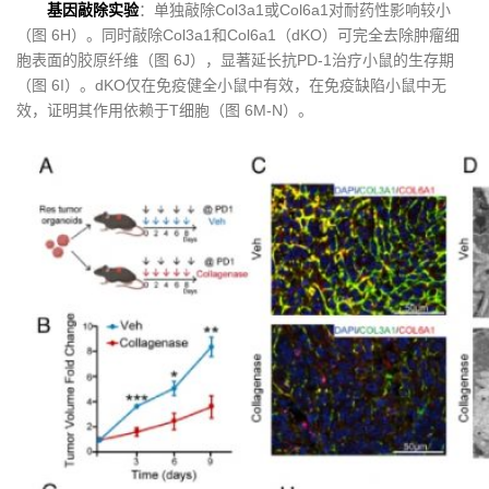
基因敲除实验
：单独敲除Col3a1或Col6a1对耐药性影响较小
（图 6H）。同时敲除Col3a1和Col6a1（dKO）可完全去除肿瘤细
胞表面的胶原纤维（图 6J），显著延长抗PD-1治疗小鼠的生存期
（图 6I）。dKO仅在免疫健全小鼠中有效，在免疫缺陷小鼠中无
效，证明其作用依赖于T细胞（图 6M-N）。