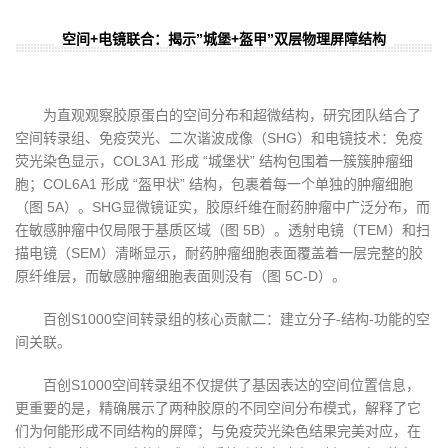
空间+电镜联合：揭示”城堡+盔甲”双层物理屏障结构
为直观观察胶原蛋白的空间分布和超微结构，研究团队结合了
空间转录组、免疫荧光、二次谐波成像（SHG）和电镜技术：免疫
荧光染色显示，COL3A1 形成 “城堡状” 结构包围着一簇簇肿瘤细
胞；COL6A1 形成 “盔甲状” 结构，包裹着每一个单独的肿瘤细胞
（图 5A）。SHG显微镜证实，胶原纤维在耐药肿瘤中广泛分布，而
在敏感肿瘤中仅局限于基质区域（图 5B）。透射电镜（TEM）和扫
描电镜（SEM）清晰显示，耐药肿瘤细胞表面覆盖着一层完整的胶
原纤维层，而敏感肿瘤细胞表面则没有（图 5C-D）。
百创S1000空间转录组的核心贡献二：建立分子-结构-功能的空
间关联。
百创S1000空间转录组不仅提供了基因表达的空间位置信息，
更重要的是，精确展示了两种胶原的不同空间分布模式，解释了它
们为何能形成不同结构的屏障；与免疫荧光染色结果完美对应，在