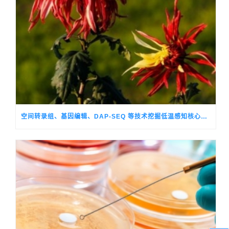
空间转录组、基因编辑、DAP-SEQ 等技术挖掘低温感知核心调控基因，破解观赏菊季节性生长转换的关键机制