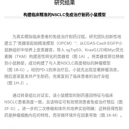
研究结果
构建临床精准的NSCLC免疫治疗耐药小鼠模型
为真实模拟临床患者的免疫治疗耐药过程，研究团队创新性地
建立了”类器官起始精准模型（OPCM）”：从CGAS-Cas9-EGFP小
鼠肺组织中培养上皮类器官，导入 sgTrp53、KrasG12D和Myc荧光
素酶（TKM）构建恶性转化的类器官（图 1A）。将类器官原位移植
到小鼠肺部，成功构建了与人类NSCLC高度相似的肿瘤模型
（图 1B-G）。经抗PD-1抗体治疗后，小鼠先出现显著肿瘤消退，
随后逐渐复发并产生耐药，完美复刻了临床患者的治疗全程
（图 1H-J）。
通过转录组比对证实，该小鼠模型的耐药基因特征与临床
NSCLC患者高度一致，且该特征可有效预测患者免疫治疗预后（图
2F-G）。进一步的二次移植和体外共培养实验明确：这种获得性耐
药是肿瘤细胞内在的特性，而非微环境外在因素导致（图 1K-M）。