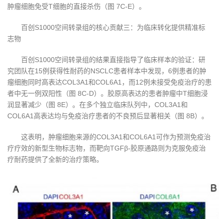
肿瘤细胞免受T细胞的直接杀伤（图 7C-E）。
百创S1000空间转录组的核心贡献三：为临床转化提供精准标
志物
百创S1000空间转录组的结果直接指导了临床样本的验证：研
究团队在15例获得性耐药的NSCLC患者样本中发现，6例患者的肿
瘤细胞同时高表达COL3A1和COL6A1，而12例未接受免疫治疗的患
者中无一例双阳性（图 8C-D）。胶原高表达的患者肿瘤中T细胞浸
润显著减少（图 8E）。在多个独立临床队列中，COL3A1和
COL6A1高表达均与免疫治疗患者的不良预后显著相关（图 8B）。
这表明，肿瘤细胞来源的COL3A1和COL6A1可作为预测免疫治
疗疗效的新型生物标志物，而靶向TGFβ-胶原通路则为克服免疫治
疗耐药提供了全新的治疗策略。