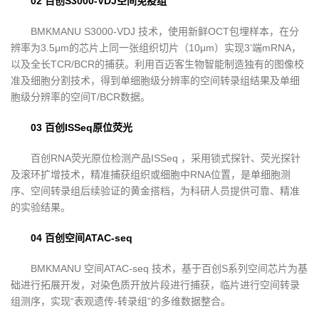
02 百创S3000-VDJ空间免疫组
BMKMANU S3000-VDJ 技术，使用新鲜OCT包埋样本，在分
辨率为3.5μm的芯片上同一张组织切片（10μm）实现3’端mRNA，
以及全长TCR/BCR的捕获。利用百迈客生物智能制造独有的图像校
准及细胞分割技术，得到单细胞级分辨率的空间转录组结果及单细
胞级分辨率的空间T/BCR数据。
03 百创ISSeq原位荧光
百创RNA荧光原位检测产品ISSeq ，采用锁式探针、荧光探针
及滚环扩增技术，精准捕获组织或细胞中RNA位置，是单细胞测
序、空间转录组后续验证的黄金搭档，为科研人员提供可靠、精准
的实验结果。
04 百创空间ATAC-seq
BMKMANU 空间ATAC-seq 技术，基于百创S系列空间芯片为基
础进行拓展开发，对染色质开放片段进行捕获，临片进行空间转录
组测序，实现“表观遗传-转录组”的多维数据整合。