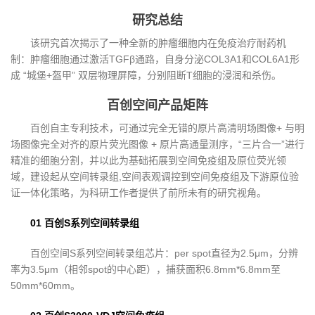
研究总结
该研究首次揭示了一种全新的肿瘤细胞内在免疫治疗耐药机
制：肿瘤细胞通过激活TGFβ通路，自身分泌COL3A1和COL6A1形
成 “城堡+盔甲” 双层物理屏障，分别阻断T细胞的浸润和杀伤。
百创空间产品矩阵
百创自主专利技术，可通过完全无错的原片高清明场图像+ 与明
场图像完全对齐的原片荧光图像 + 原片高通量测序，“三片合一”进行
精准的细胞分割，并以此为基础拓展到空间免疫组及原位荧光领
域，建设起从空间转录组,空间表观调控到空间免疫组及下游原位验
证一体化策略，为科研工作者提供了前所未有的研究视角。
01 百创S系列空间转录组
百创空间S系列空间转录组芯片：per spot直径为2.5μm，分辨
率为3.5μm（相邻spot的中心距），捕获面积6.8mm*6.8mm至
50mm*60mm。