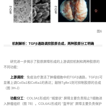
图6
机制解析：TGFβ通路调控胶原合成，两种胶原分工明确
研究进一步揭示了胶原屏障形成的上游调控机制和两种胶原的
不同功能：
上游调控
：免疫治疗激活了肿瘤细胞中的TGFβ通路，TGFβ1可
显著上调Col3a1和Col6a1的表达；敲除Tgfbr1则可抑制胶原的合成
（图 3H-J）
功能分工
：COL3A1形成的 “城堡状” 屏障主要负责阻止T细胞进
入肿瘤组织（图 7B）。COL6A1形成的 “盔甲状” 屏障主要负责保护