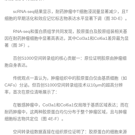
scRNA-seq结果显示，耐药肿瘤中T细胞浸润量显著减少，且T
细胞的早期活化和效应记忆标志物表达水平显著下调（图 3D-E）。
RNA-seq和蛋白质组学共同发现，胶原蛋白及胶原组装相关基
因在耐药肿瘤细胞中显著高表达，其中Col3a1和Col6a1差异最为显
著（图 3F）。
百创S1000空间转录组的核心贡献一：原位证明胶原由肿瘤细
胞自身表达。
传统观点一直认为，肿瘤组织中的胶原蛋白仅由基质细胞（如
CAFs）分泌。但百创S1000空间转录组技术以10μm的超高分辨
率，首次在原位清晰展示了：
在敏感肿瘤中，Col3a1和Col6a1仅局限于基质区域表达；而在
耐药肿瘤中，这两种胶原蛋白均匀分布于整个肿瘤区域，且与肿瘤
细胞标志物共定位（图 4E-F）。
空间转录组数据直接在组织原位证明了：胶原蛋白的细胞来源