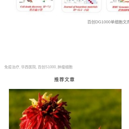
百创DG1000单细胞
免疫治疗
华西医院
百创S1000
肿瘤细胞
,
,
,
推荐文章