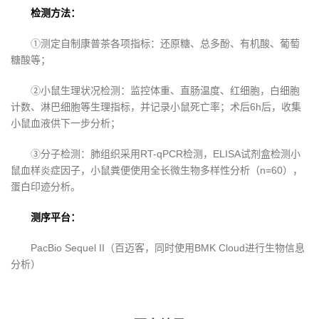
检测方法：
①测定自制康普茶各项指标：还原糖、总多酚、有机酸、葡萄
糖酸等；
②小鼠生理状况检测：监控体重、直肠温度、红细胞，白细胞
计数、淋巴细胞等生理指标，并记录小鼠死亡率；术后6h后，收集
小鼠血液供下一步分析；
③分子检测：肺组织采用RT-qPCR检测，ELISA试剂盒检测小
鼠血样炎症因子，小鼠粪便使用全长微生物多样性分析（n=60），
蛋白印迹分析。
测序平台：
PacBio Sequel II（百迈客，同时使用BMK Cloud进行生物信息
分析）