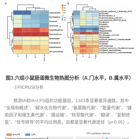
图3.六组小鼠肠道微生物热图分析（A.门水平，B.属水平）
③PICRUSt分析
预测IA和IA+LPS组的功能基因，1343条显著差异通路，其中
“全局和概述”、“碳水化合物代谢”、“氨基酸代谢”、“能量代谢”、“辅
助因子和维生素代谢”、“膜运输”、“核苷酸代谢”、“翻译”、“复制修
复”、“信号转导”的平均比例高，且都是显著代谢途径（p<0.05）。