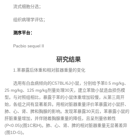
流式细胞分选；
组织病理学评估；
测序平台：
Pacbio sequel II
研究结果
1.苯暴露后体重和相对脏器重量的变化
选用有白血病倾向的C57BL/6J小鼠，分别给予苯0.5 mg/kg、
25 mg/kg、125 mg/kg剂量处理30天，建立苯致小鼠造血损伤模
型。与对照组相比，暴露于苯的小鼠体重增加较慢，从第三周开
始，各组之间有显著差异。用相对脏器重量评价苯暴露对小鼠肝、
肺、心、肾、脾和胸腺的影响。发现苯暴露30天后，苯暴露小鼠的
肝脏重量增加，并伴随着胸腺重量的降低，且呈剂量依赖性
(P<0.05)(图1C和H)。肺、心、肾、脾的相对脏器重量无显著差异
(图1D-G)。