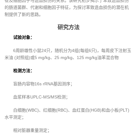
征及细胞因子与造血损伤的关系。该研究初步揭示了苯致造血损伤
的肠道菌群、代谢和细胞因子特征，为探讨苯致造血损伤的潜在机
制提供了新的思路。
研究方法
试验对象：
6周龄雄性小鼠24只，随机分为4组(每组6只)，每周皮下注射玉
米油 (对照组)或5 mg/kg、25 mg/kg、125 mg/kg油苯混合物
检测方法：
盲肠内容物16s rRNA基因测序；
血浆样本UPLC-MS/MS检测；
白细胞(WBC)、红细胞(RBC)、血红蛋白(HGB)和血小板(PLT)
水平测定；
相对脏器重量测定；