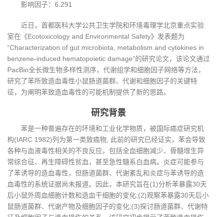
影响因子：6.291
近日，首都医科大学公共卫生学院和环境毒理学北京重点实验
室在《Ecotoxicology and Environmental Safety》发表题为
“Characterization of gut microbiota, metabolism and cytokines in
benzene-induced hematopoietic damage”的研究论文，该论文通过
PacBio全长微生物多样性测序，代谢组学和细胞因子网络等方法，
研究了苯所致造血毒性小鼠肠道菌群、代谢和细胞因子的关键特
征，为阐明苯致造血毒性的可能机制提供了新的思路。
研究背景
苯是一种普遍存在的环境和工业化学物质，被国际癌症研究机
构(IARC 1982)列为第一类致癌物, 此前的研究已经证实，苯会导致
各种与血液毒性相关的不良反应，包括全血细胞减少、骨髓增生异
常综合征、再生障碍性贫血，甚至急性髓系白血病。炎症可能参与
了苯诱导的造血毒性，但肠道菌群、代谢紊乱和炎症与苯诱导的造
血毒性的系统证据尚未报道。因此，本研究旨在(1)分析苯暴露30天
后小鼠外周血细胞计数和造血干细胞的变化;(2)观察苯暴露30天后小
鼠肠道菌群、代谢产物及细胞因子的变化;(3)探讨肠道菌群、代谢特