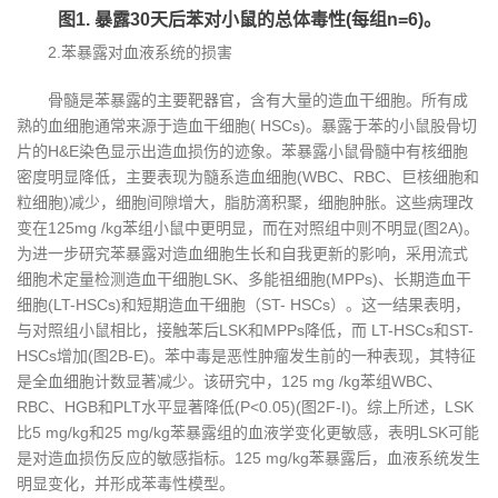
图1. 暴露30天后苯对小鼠的总体毒性(每组n=6)。
2.苯暴露对血液系统的损害
骨髓是苯暴露的主要靶器官，含有大量的造血干细胞。所有成
熟的血细胞通常来源于造血干细胞( HSCs)。暴露于苯的小鼠股骨切
片的H&E染色显示出造血损伤的迹象。苯暴露小鼠骨髓中有核细胞
密度明显降低，主要表现为髓系造血细胞(WBC、RBC、巨核细胞和
粒细胞)减少，细胞间隙增大，脂肪滴积聚，细胞肿胀。这些病理改
变在125mg /kg苯组小鼠中更明显，而在对照组中则不明显(图2A)。
为进一步研究苯暴露对造血细胞生长和自我更新的影响，采用流式
细胞术定量检测造血干细胞LSK、多能祖细胞(MPPs)、长期造血干
细胞(LT-HSCs)和短期造血干细胞（ST- HSCs）。这一结果表明，
与对照组小鼠相比，接触苯后LSK和MPPs降低，而 LT-HSCs和ST-
HSCs增加(图2B-E)。苯中毒是恶性肿瘤发生前的一种表现，其特征
是全血细胞计数显著减少。该研究中，125 mg /kg苯组WBC、
RBC、HGB和PLT水平显著降低(P<0.05)(图2F-I)。综上所述，LSK
比5 mg/kg和25 mg/kg苯暴露组的血液学变化更敏感，表明LSK可能
是对造血损伤反应的敏感指标。125 mg/kg苯暴露后，血液系统发生
明显变化，并形成苯毒性模型。