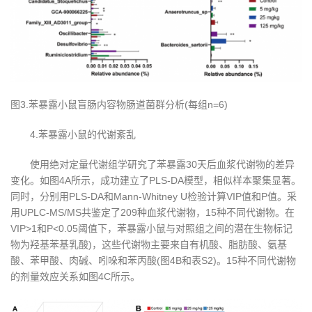
图3.苯暴露小鼠盲肠内容物肠道菌群分析(每组n=6)
4.苯暴露小鼠的代谢紊乱
使用绝对定量代谢组学研究了苯暴露30天后血浆代谢物的差异
变化。如图4A所示，成功建立了PLS-DA模型，相似样本聚集显著。
同时，分别用PLS-DA和Mann-Whitney U检验计算VIP值和P值。采
用UPLC-MS/MS共鉴定了209种血浆代谢物，15种不同代谢物。在
VIP>1和P<0.05阈值下，苯暴露小鼠与对照组之间的潜在生物标记
物为羟基苯基乳酸)，这些代谢物主要来自有机酸、脂肪酸、氨基
酸、苯甲酸、肉碱、吲哚和苯丙酸(图4B和表S2)。15种不同代谢物
的剂量效应关系如图4C所示。