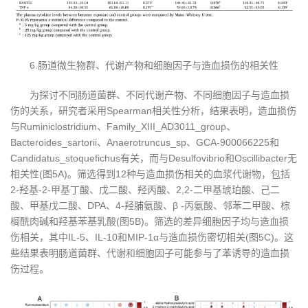
6.肠道微生物群、代谢产物和细胞因子与造血损伤的相关性
为探讨不同肠道菌群、不同代谢产物、不同细胞因子与造血损
伤的关系，研究者采用Spearman相关性分析，结果表明，造血损伤
与Ruminiclostridium、Family_XIII_AD3011_group、
Bacteroides_sartorii、Anaerotruncus_sp、GCA-900066225和
Candidatus_stoquefichus有关，而与Desulfovibrio和Oscillibacter无
相关性(图5A)。筛选得到12种与造血损伤相关的血浆代谢物，包括
2-羟基-2-甲基丁酸、戊二酸、羟丙酸、2,2-二甲基琥珀酸、己二
酸、甲基戊二酸、DPA、4-羟脯氨酸、β -丙氨酸、邻苯二甲酸、棕
榈酰肉碱和羟基苯基乳酸(图5B)。筛选的差异细胞因子均与造血损
伤相关，其中IL-5、IL-10和MIP-1α与造血损伤密切相关(图5C)。这
些结果表明肠道菌群、代谢和细胞因子可能参与了苯诱导的造血损
伤过程。