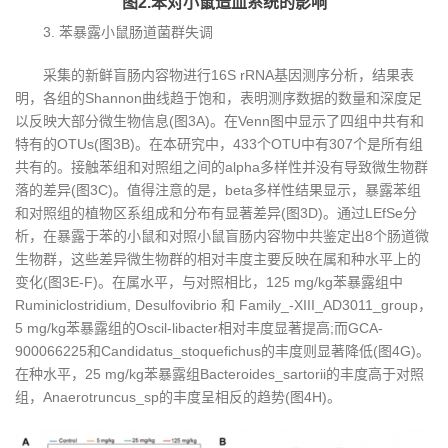
图2.苯对小鼠造血系统的影响
3. 苯暴露小鼠肠道菌群失调
采集的新鲜盲肠内容物进行16S rRNA基因测序分析，结果表
明，各组的Shannon曲线趋于饱和，表明测序数据的数量和深度足
以反映大部分微生物信息(图3A)。在Venn图中显示了四组中共有和
特有的OTUs(图3B)。在本研究中，433个OTU中有307个是所有组
共有的。接触苯组和对照组之间的alpha多样性并没有导致微生物群
落的差异(图3C)。值得注意的是，beta多样性结果显示，暴露苯组
和对照组的植物区系组成和分布有显著差异(图3D)。通过LEfSe分
析，在暴露于苯的小鼠和对照小鼠盲肠内容物中共鉴定出8个肠道微
生物群，这些差异微生物群的相对丰度主要反映在属和种水平上的
变化(图3E-F)。在属水平，与对照相比，125 mg/kg苯暴露组中
Ruminiclostridium, Desulfovibrio 和 Family_-XIII_AD3011_group，
5 mg/kg苯暴露组的Oscil-libacter相对丰度显著提高;而GCA-
900066225和Candidatus_stoquefichus的丰度则显著降低(图4G)。
在种水平，25 mg/kg苯暴露组Bacteroides_sartorii的丰度高于对照
组，Anaerotruncus_sp的丰度呈相反的趋势(图4H)。