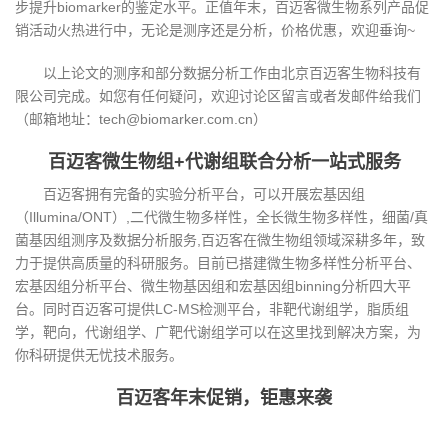
步提升biomarker的鉴定水平。正值年末，百迈客微生物系列产品促
销活动火热进行中，无论是测序还是分析，价格优惠，欢迎垂询~
以上论文的测序和部分数据分析工作由北京百迈客生物科技有
限公司完成。如您有任何疑问，欢迎讨论区留言或者发邮件给我们
（邮箱地址：tech@biomarker.com.cn）
百迈客微生物组+代谢组联合分析一站式服务
百迈客拥有完备的实验分析平台，可以开展宏基因组
（Illumina/ONT）,二代微生物多样性，全长微生物多样性，细菌/真
菌基因组测序及数据分析服务,百迈客在微生物组领域深耕多年，致
力于提供高质量的科研服务。目前已搭建微生物多样性分析平台、
宏基因组分析平台、微生物基因组和宏基因组binning分析四大平
台。同时百迈客可提供LC-MS检测平台，非靶代谢组学，脂质组
学，靶向，代谢组学、广靶代谢组学可以在这里找到解决方案，为
你科研提供无忧技术服务。
百迈客年末促销，钜惠来袭