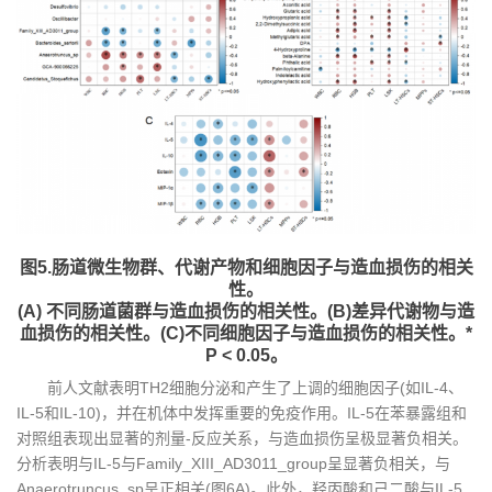
图5.肠道微生物群、代谢产物和细胞因子与造血损伤的相关
性。
(A) 不同肠道菌群与造血损伤的相关性。(B)差异代谢物与造
血损伤的相关性。(C)不同细胞因子与造血损伤的相关性。*
P < 0.05。
前人文献表明TH2细胞分泌和产生了上调的细胞因子(如IL-4、
IL-5和IL-10)，并在机体中发挥重要的免疫作用。IL-5在苯暴露组和
对照组表现出显著的剂量-反应关系，与造血损伤呈极显著负相关。
分析表明与IL-5与Family_XIII_AD3011_group呈显著负相关，与
Anaerotruncus_sp呈正相关(图6A)。此外，羟丙酸和己二酸与IL-5