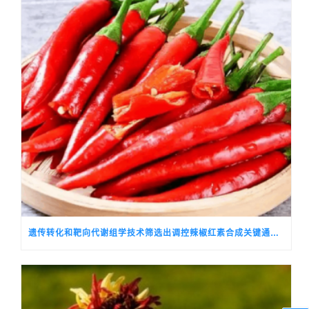
遗传转化和靶向代谢组学技术筛选出调控辣椒红素合成关键通路基因的候选转录因子CALSH10