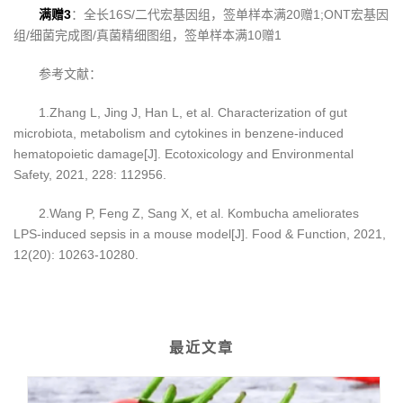
满赠3
：全长16S/二代宏基因组，签单样本满20赠1;ONT宏基因
组/细菌完成图/真菌精细图组，签单样本满10赠1
参考文献：
1.Zhang L, Jing J, Han L, et al. Characterization of gut
microbiota, metabolism and cytokines in benzene-induced
hematopoietic damage[J]. Ecotoxicology and Environmental
Safety, 2021, 228: 112956.
2.Wang P, Feng Z, Sang X, et al. Kombucha ameliorates
LPS-induced sepsis in a mouse model[J]. Food & Function, 2021,
12(20): 10263-10280.
最近文章