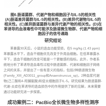
图6.肠道菌群、代谢产物和细胞因子与IL-5的相关性
(A)肠道差异菌群与IL-5的相关性。(B)差异代谢物与IL-5的
相关性。(C)差异肠道菌群与差异代谢产物的相关性。(D)在
苯诱导的血液毒性中可能涉及肠道微生物群、代谢产物和细
胞因子的信号通路
研究结论
苯暴露30天后，小鼠的造血功能受损，在5 mg/kg (1.43 ppm)
苯暴露水平下，造血干细胞优先改变于外周血细胞。在低苯暴露水
平下，造血干细胞的改变可能是一个更敏感的指标。此外，作者系
统地分析了苯诱导造血毒性过程中肠道菌群、代谢和细胞因子网络
之间的关系，并提出了一些有意义的指标，包括2种肠道微生物
(Family_XIII_AD3011_group和Anaerotruncus_sp)，2种血浆代谢
物(己二酸和4-羟脯氨酸)和促炎细胞因子IL-5。研究结果为肠道菌群-
代谢-炎症在苯诱导的造血损伤中的作用提供了新的见解，未来需要
通过功能研究进一步探索。
成功案例二：PacBio全长微生物多样性测序