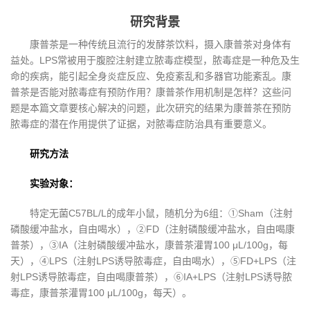
研究背景
康普茶是一种传统且流行的发酵茶饮料，摄入康普茶对身体有
益处。LPS常被用于腹腔注射建立脓毒症模型，脓毒症是一种危及生
命的疾病，能引起全身炎症反应、免疫紊乱和多器官功能紊乱。康
普茶是否能对脓毒症有预防作用？康普茶作用机制是怎样？这些问
题是本篇文章要核心解决的问题，此次研究的结果为康普茶在预防
脓毒症的潜在作用提供了证据，对脓毒症防治具有重要意义。
研究方法
实验对象：
特定无菌C57BL/L的成年小鼠，随机分为6组：①Sham（注射
磷酸缓冲盐水，自由喝水），②FD（注射磷酸缓冲盐水，自由喝康
普茶），③IA（注射磷酸缓冲盐水，康普茶灌胃100 μL/100g，每
天），④LPS（注射LPS诱导脓毒症，自由喝水），⑤FD+LPS（注
射LPS诱导脓毒症，自由喝康普茶），⑥IA+LPS（注射LPS诱导脓
毒症，康普茶灌胃100 μL/100g，每天）。