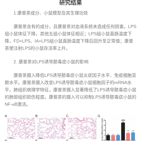
研究结果
1.康普茶成分、小鼠模型及其生理功效
康普茶含有的成分，且康普茶对血液系统未造成任何损害。LPS
组小鼠体征下降，其他五组小鼠体征相近；LPS组小鼠直肠温度下
降，FD+LPS、IA+LPS组小鼠直肠温度下降后回升至正常值；康普
茶使注射LPS的小鼠存活率上升。
2. 康普茶对LPS诱导脓毒症小鼠的影响
康普茶摄入降低LPS诱导脓毒症小鼠炎症因子水平、免疫细胞亚
群水平。康普茶摄入改变LPS诱导脓毒症小鼠细胞因子的mRNA水
平，肺组织病理学特征，康普茶摄入显著降低了LPS诱导脓毒症小鼠
的肺部组织损伤程度。康普茶的摄入可以抑制LPS诱导脓毒症小鼠的
NF-κB激活。