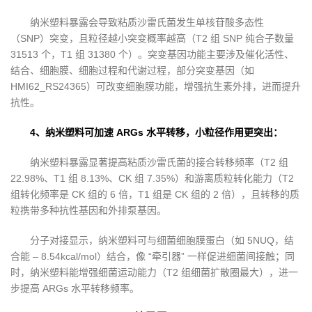
纳米塑料暴露会导致粘质沙雷氏菌发生单核苷酸多态性
（SNP）突变，且粒径越小突变概率越高（T2 组 SNP 纯合子数量
31513 个，T1 组 31380 个）。突变基因功能主要涉及催化活性、
结合、细胞膜、细胞过程和代谢过程，部分突变基因（如
HMI62_RS24365）可改变细胞膜功能，增强抗生素外排，进而提升
抗性。
4、纳米塑料可加速 ARGs 水平转移，小粒径作用更突出：
纳米塑料暴露显著提高粘质沙雷氏菌的接合转移频率（T2 组
22.98%、T1 组 8.13%、CK 组 7.35%）和游离质粒转化能力（T2
组转化频率是 CK 组的 6 倍，T1 组是 CK 组的 2 倍），且转移的质
粒携带多种抗性基因和外排泵基因。
分子对接显示，纳米塑料可与细菌细胞膜蛋白（如 5NUQ，结
合能 – 8.54kcal/mol）结合，像 “牵引器” 一样促进细菌间接触；同
时，纳米塑料能增强细菌运动能力（T2 组细菌扩散圈最大），进一
步提高 ARGs 水平转移频率。