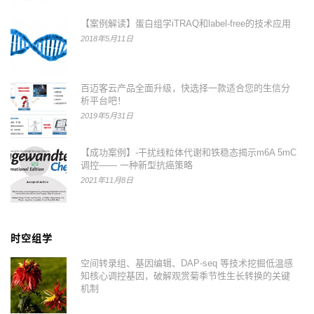
【案例解读】蛋白组学iTRAQ和label-free的技术应用
2018年5月11日
百迈客云产品全面升级，快选择一款适合您的生信分
析平台吧！
2019年5月31日
【成功案例】-干扰线粒体代谢和铁稳态揭示m6A 5mC
调控—— 一种新型抗癌策略
2021年11月8日
时空组学
空间转录组、基因编辑、DAP-seq 等技术挖掘低温感
知核心调控基因，破解观赏菊季节性生长转换的关键
机制