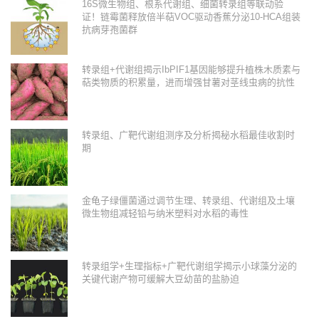
16S微生物组、根系代谢组、细菌转录组等联动验
证！链霉菌释放倍半萜VOC驱动香蕉分泌10-HCA组装
抗病芽孢菌群
转录组+代谢组揭示IbPIF1基因能够提升植株木质素与
萜类物质的积累量，进而增强甘薯对茎线虫病的抗性
转录组、广靶代谢组测序及分析揭秘水稻最佳收割时
期
金龟子绿僵菌通过调节生理、转录组、代谢组及土壤
微生物组减轻铅与纳米塑料对水稻的毒性
转录组学+生理指标+广靶代谢组学揭示小球藻分泌的
关键代谢产物可缓解大豆幼苗的盐胁迫