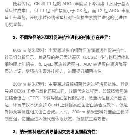
随着传代，CK 和 T1 组的 ARGs 丰度呈下降趋势（归因于基因
适应性成本），但 T1 组下降幅度小于 CK 组，而 T2 组 ARGs 丰度
呈上升趋势，表明小粒径纳米塑料对细菌抗生素抗性进化的促进作
用更显著。
2、不同粒径纳米塑料促进抗性进化的机制存在差异：
600nm 纳米塑料：主要通过影响细菌细胞膜通透性促进抗性。
转录组分析显示，其诱导的差异表达基因（DEGs）多与物质运输和
细胞膜功能相关，如 LysE 家族转运蛋白、ABC 转运蛋白通透酶等
表达上调，增强抗生素外排能力，进而提升细菌抗性。
200nm 纳米塑料：主要通过调控细菌代谢过程增强抗性。其诱
导的 DEGs 多参与氧化还原过程、羧酸代谢过程等，如硫胺素焦磷
酸结合蛋白（TPP）下调导致细菌代谢受损，激活抗性相关基因表
达；环氧奎奴基还原酶 QueH 上调提高细菌蛋白质合成效率，促进
外排泵等抗性相关蛋白合成。同时，200nm 纳米塑料对细菌生长抑
制更强，使细菌进入低代谢休眠状态，抵抗抗生素攻击。
3、纳米塑料通过诱导基因突变增强细菌抗性：