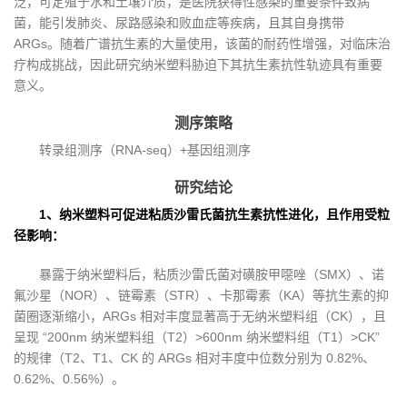
泛，可定殖于水和土壤介质，是医院获得性感染的重要条件致病
菌，能引发肺炎、尿路感染和败血症等疾病，且其自身携带
ARGs。随着广谱抗生素的大量使用，该菌的耐药性增强，对临床治
疗构成挑战，因此研究纳米塑料胁迫下其抗生素抗性轨迹具有重要
意义。
测序策略
转录组测序（RNA-seq）+基因组测序
研究结论
1、纳米塑料可促进粘质沙雷氏菌抗生素抗性进化，且作用受粒
径影响：
暴露于纳米塑料后，粘质沙雷氏菌对磺胺甲噁唑（SMX）、诺
氟沙星（NOR）、链霉素（STR）、卡那霉素（KA）等抗生素的抑
菌圈逐渐缩小，ARGs 相对丰度显著高于无纳米塑料组（CK），且
呈现 “200nm 纳米塑料组（T2）>600nm 纳米塑料组（T1）>CK”
的规律（T2、T1、CK 的 ARGs 相对丰度中位数分别为 0.82%、
0.62%、0.56%）。