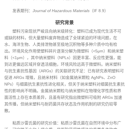
发表期刊：
Journal of Hazardous Materials
（IF 8.9）
研究背景
塑料污染现状严峻且向纳米级转化：塑料已成为现代生活不可
或缺的材料，但大量塑料废弃物造成了全球紧迫的环境问题，在
水、海洋生物、人类排泄物甚至极地沉积物等多种介质中均有检
出。环境风化作用使塑料碎片逐渐分解为微塑料（<5μm）和纳米塑
料（<1μm），其中纳米塑料（NPLs）因更丰富、反应性更强，能
到达更偏远区域并穿透活细胞，环境风险远高于微塑料。纳米塑料
与抗生素抗性基因（ARGs）的关联研究不足：已有研究表明塑料可
促进 ARGs 增殖，且纳米材料（如金属纳米颗粒 AgNPs、ZnO
NPs）与细菌抗生素抗性进化相关，但关于纳米塑料对细菌抗生素抗
性的影响尚不明确。金属纳米颗粒与纳米塑料在物理化学性质和界
面活性上存在本质差异，且虽有研究指出微塑料可吸附 ARGs 加速
其传播，但纳米塑料与耐药菌共存状态及作用机制的研究仍较零
散。
粘质沙雷氏菌的研究价值：粘质沙雷氏菌在自然环境中分布广