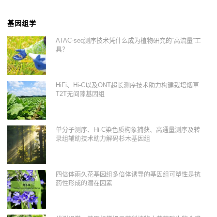
基因组学
ATAC-seq测序技术凭什么成为植物研究的“高流量”工
具？
HiFi、Hi-C以及ONT超长测序技术助力构建栽培烟草
T2T无间隙基因组
单分子测序、Hi-C染色质构象捕获、高通量测序及转
录组辅助技术助力解码杉木基因组
四倍体雨久花基因组多倍体诱导的基因组可塑性是抗
药性形成的潜在因素