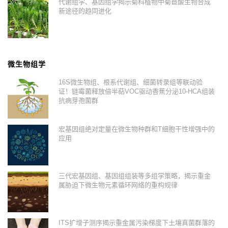
代谢组学、基因组学揭示菊科植物中菊苣酸生物合成
新途径的趋同进化
微生物组学
16S微生物组、根系代谢组、细菌转录组等联动验
证！链霉菌释放倍半萜VOC驱动香蕉分泌10-HCA组装
抗病芽孢菌群
宏基因组绝对定量在微生物种群和T细胞干性增强中的
应用
三代宏基因组、基因组组装等多组学策略，揭示重金
属胁迫下微生物元素循环网络的重构规律
ITS扩增子测序揭示重金属污染梯度下土壤真菌群落的