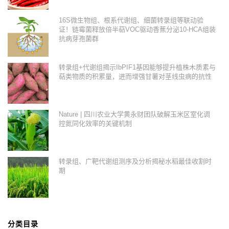
16S微生物组、根系代谢组、细菌转录组等联动验
证！链霉菌释放倍半萜VOC驱动香蕉分泌10-HCA组装
抗病芽孢菌群
转录组+代谢组揭示IbPIF1基因能够提升植株木质素与
萜类物质的积累量，进而增强甘薯对茎线虫病的抗性
Nature | 四川农业大学黄永财团队破解玉米区室化调
控氮同化效率的关键机制
转录组、广靶代谢组测序及分析揭秘水稻最佳收割时
期
分类目录