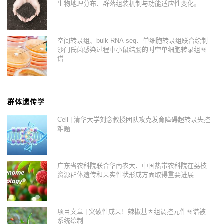
生物地理分布、群落组装机制与功能适应性变化。
空间转录组、bulk RNA-seq、单细胞转录组联合绘制
沙门氏菌感染过程中小鼠结肠的时空单细胞转录组图
谱
群体遗传学
Cell | 清华大学刘念教授团队攻克发育障碍超转录失控
难题
广东省农科院联合华南农大、中国热带农科院在荔枝
资源群体遗传和果实性状形成方面取得重要进展
项目文章 | 突破性成果！辣椒基因组调控元件图谱被
系统绘制