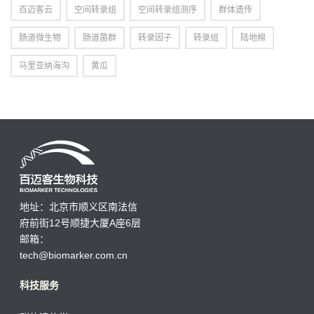
百迈客云
空间转录组
空间转录组测序
群体遗传
肠道微生物
肠道菌群
转录因子
转录组
陆地棉
马里亚纳海沟
黄瓜
地址：北京市顺义区南法信
府前街12号顺捷大厦A座6层
邮箱：
tech@biomarker.com.cn
科技服务