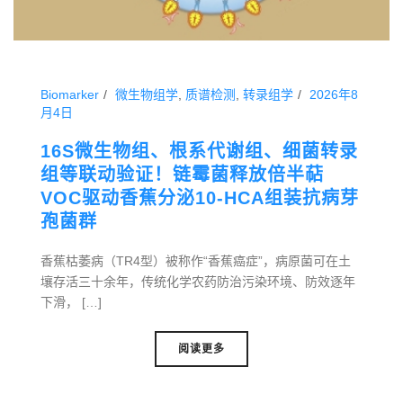
Biomarker
微生物组学
,
质谱检测
,
转录组学
2026年8
月4日
16S微生物组、根系代谢组、细菌转录
组等联动验证！链霉菌释放倍半萜
VOC驱动香蕉分泌10-HCA组装抗病芽
孢菌群
香蕉枯萎病（TR4型）被称作“香蕉癌症”，病原菌可在土
壤存活三十余年，传统化学农药防治污染环境、防效逐年
下滑， […]
阅读更多