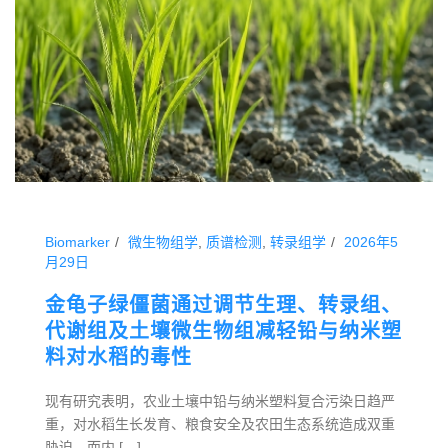
Biomarker
微生物组学
,
质谱检测
,
转录组学
2026年5
月29日
金龟子绿僵菌通过调节生理、转录组、
代谢组及土壤微生物组减轻铅与纳米塑
料对水稻的毒性
现有研究表明，农业土壤中铅与纳米塑料复合污染日趋严
重，对水稻生长发育、粮食安全及农田生态系统造成双重
胁迫，而内 […]