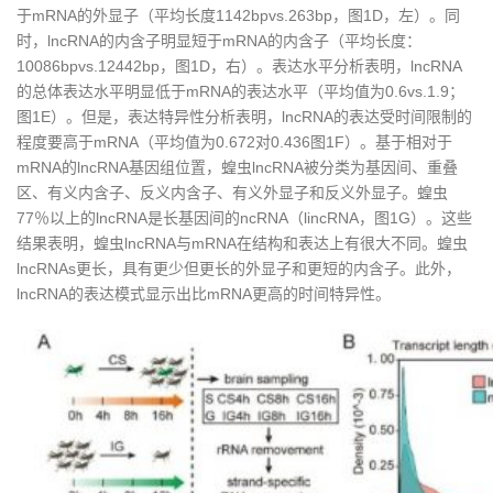
于mRNA的外显子（平均长度1142bpvs.263bp，图1D，左）。同
时，lncRNA的内含子明显短于mRNA的内含子（平均长度：
10086bpvs.12442bp，图1D，右）。表达水平分析表明，lncRNA
的总体表达水平明显低于mRNA的表达水平（平均值为0.6vs.1.9；
图1E）。但是，表达特异性分析表明，lncRNA的表达受时间限制的
程度要高于mRNA（平均值为0.672对0.436图1F）。基于相对于
mRNA的lncRNA基因组位置，蝗虫lncRNA被分类为基因间、重叠
区、有义内含子、反义内含子、有义外显子和反义外显子。蝗虫
77％以上的lncRNA是长基因间的ncRNA（lincRNA，图1G）。这些
结果表明，蝗虫lncRNA与mRNA在结构和表达上有很大不同。蝗虫
lncRNAs更长，具有更少但更长的外显子和更短的内含子。此外，
lncRNA的表达模式显示出比mRNA更高的时间特异性。