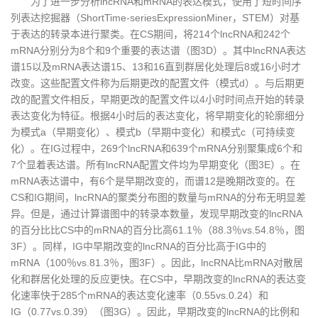
为了进一步分析lncRNA和mRNA的表达模式，使用了短时间序
列表达挖掘器（ShortTime-seriesExpressionMiner，STEM）对基
于表达的转录本进行聚类。在CS期间，将214个lncRNA和242个
mRNA分别分为8个和9个重要的表达谱（图3D）。其中lncRNA表达
谱15以及mRNA表达谱15、13和16直到群居化处理后8或16小时才
改变。这些配置文件称为后期更改的配置文件（模式d）。与后期更
改的配置文件相反，早期更改的配置文件以4小时时间点开始的转录
表达变化为特征。根据4小时后的表达变化，将早期变化的轮廓细分
为模式a（早期变化）、模式b（早期中变化）和模式c（可持续变
化）。在IG过程中，269个lncRNA和639个mRNA分别聚集成6个和
7个显着表达谱。所有lncRNA配置文件均为早期变化（图3E）。在
mRNA表达谱中，有6个是早期改变的，而谱12是晚期改变的。在
CS和IG期间，lncRNA的聚类分布图的数量与mRNA的分布无明显差
异。但是，通过计算谱图中的转录本数量，发现早期改变的lncRNA
的百分比比CS中的mRNA的百分比高61.1％（88.3％vs.54.8％，图
3F）。同样，IG中早期改变的lncRNA的百分比高于IG中的
mRNA（100％vs.81.3％，图3F）。因此，lncRNA比mRNA对散居
化和群居化处理的反应更快。在CS中，早期改变的lncRNA的表达变
化速率快于285个mRNA的表达变化速率（0.55vs.0.24）和
IG（0.77vs.0.39）（图3G）。因此，早期改变的lncRNA的比例和