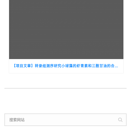
【项目文章】转录组测序研究小球藻的虾青素和三酰甘油的合成通路中的基因表达