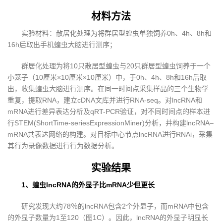
材料方法
实验材料：散居化处理为将群居型蝗虫单独饲养0h、4h、8h和
16h后取出手机蝗虫大脑进行测序；
群居化处理为将10只散居型蝗虫与20只群居型蝗虫饲养于一个
小笼子（10厘米×10厘米×10厘米）中，于0h、4h、8h和16h后取
出，收集蝗虫大脑进行测序。在同一时间点采集样品的三个生物学
重复，提取RNA，建立cDNA文库并进行RNA-seq。对lncRNA和
mRNA进行差异表达分析及qRT-PCR验证，对不同时间点的样本进
行STEM(ShortTime-seriesExpressionMiner)分析，并构建lncRNA–
mRNA共表达网络的构建。对目标中心节点lncRNA进行RNAi，采集
其行为录像数据进行行为数据分析。
实验结果
1、蝗虫lncRNA的外显子比mRNA少但更长
研究发现大约78％的lncRNA包含2个外显子，而mRNA中包含
的外显子数量为1至120（图1C）。因此，lncRNA的外显子明显长