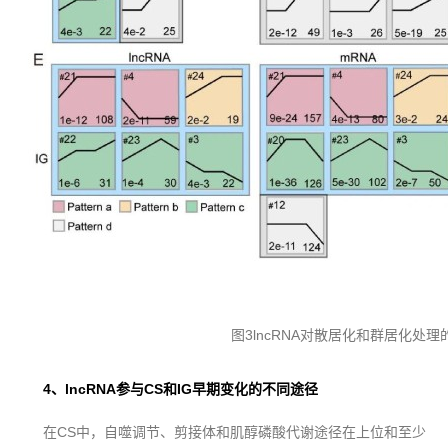
图3lncRNA对散居化和群居化处
4、lncRNA参与CS和IG早期变化的不同途径
在CS中，自噬调节、剪接体和肌醇磷酸代谢途径在上位和至少