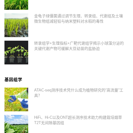
金龟子绿僵菌通过调节生理、转录组、代谢组及土壤
微生物组减轻铅与纳米塑料对水稻的毒性
转录组学+生理指标+广靶代谢组学揭示小球藻分泌的
关键代谢产物可缓解大豆幼苗的盐胁迫
基因组学
ATAC-seq测序技术凭什么成为植物研究的“高流量”工
具？
HiFi、Hi-C以及ONT超长测序技术助力构建栽培烟草
T2T无间隙基因组