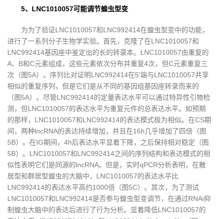
5、LNC1010057可能调节蝗虫型变
为为了验证LNC1010057和LNC992414在蝗虫型变中的功能，
进行了一系列分子生物学实验。首先，克隆了在LNC1010057和
LNC992414基因座中鉴定出的长的转录本。LNC1010057由重复的
A、B和C元素组成，这些元素依次分布并重复4次，但C元素重复三
次（图5A）。序列比对证明LNC992414在5’端与LNC1010057共享
相似的重复序列，但是它们是从不同的基因组基因座转录而来的
（图5A）。尽管LNC992414的定量表达水平可以通过特异性引物检
测，但LNC1010057的表达水平为重复元件的总表达水平。如预期
的那样，LNC1010057和LNC992414的表达模式极为相似。在CS期
间，两种lncRNA的表达持续增加，并且在16h几乎增加了四倍（图
5B）。在IG期间，4h后表达水平显着下降，之后保持相对稳定（图
5B）。LNC1010057和LNC992414之间的序列结构和表达模式的相
似性表明它们是同源的lncRNA。但是，实时qPCR分析表明，在散
居型和群居型蝗虫的大脑中，LNC1010057的表达水平比
LNC992414的表达水平高约1000倍（图5C）。其次，为了测试
LNC1010057和LNC992414是否参与蝗虫型变调节，在通过RNAi抑
制蝗虫大脑中的表达后进行了行为分析。显着降低LNC1010057的