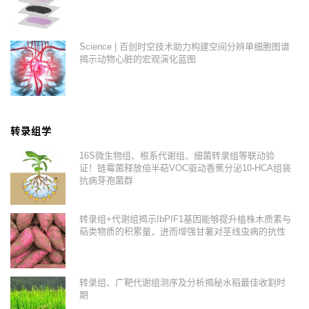
Science | 百创时空技术助力构建空间分辨单细胞图谱
揭示动物心脏的宏观演化蓝图
转录组学
16S微生物组、根系代谢组、细菌转录组等联动验
证！链霉菌释放倍半萜VOC驱动香蕉分泌10-HCA组装
抗病芽孢菌群
转录组+代谢组揭示IbPIF1基因能够提升植株木质素与
萜类物质的积累量，进而增强甘薯对茎线虫病的抗性
转录组、广靶代谢组测序及分析揭秘水稻最佳收割时
期