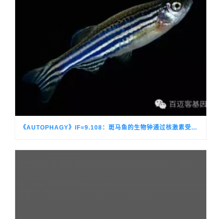
《AUTOPHAGY》IF=9.108：斑马鱼的生物钟通过核激素受体NR1D1直接调控细胞自噬，通过CEBPB间接调控细胞自噬