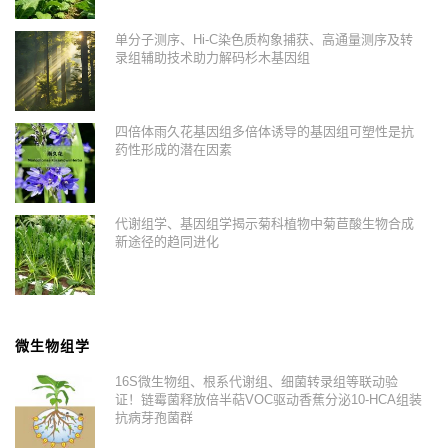
单分子测序、Hi-C染色质构象捕获、高通量测序及转
录组辅助技术助力解码杉木基因组
四倍体雨久花基因组多倍体诱导的基因组可塑性是抗
药性形成的潜在因素
代谢组学、基因组学揭示菊科植物中菊苣酸生物合成
新途径的趋同进化
微生物组学
16S微生物组、根系代谢组、细菌转录组等联动验
证！链霉菌释放倍半萜VOC驱动香蕉分泌10-HCA组装
抗病芽孢菌群