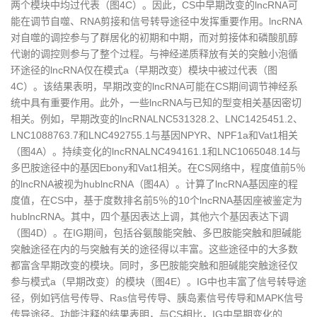
两个模块中均过代表（图4C）。因此，CS中早期改变的lncRNA可
能在调节自噬、RNA剪接和信号转导途径中发挥重要作用。lncRNA
对自噬的调控参与了群居化的初期和中期，而对剪接体和磷酸肌醇
代谢的调控则参与了整个过程。与神经递质释放有关的突触小泡循
环途径的lncRNA仅在模式a（早期改变）模块中被过代表（图
4C）。该结果表明，早期改变的lncRNA可能在CS期间调节神经系
统中具有重要作用。此外，一些lncRNA与已知的型变相关基因密切
相关。例如，早期改变的lncRNALNC531328.2、LNC1425451.2、
LNC1088763.7和LNC492755.1与基因NPYR、NPF1a和Vat1相关
（图4A）。持续变化的lncRNALNC494161.1和LNC1065048.14与
多巴胺途径中的基因Ebony和Vat1相关。在CS网络中，程度值前5％
的lncRNA被视为hublncRNA（图4A）。计算了lncRNA基因座的程
度值，在CS中，基于度数排名前5％的10个lncRNA基因座被鉴定为
hublncRNA。其中，四个基因表达上调，其他六个基因表达下调
（图4D）。在IG期间，包括谷氨酸能突触、多巴胺能突触和胆碱能
突触途径在内的与突触有关的途径得以丰富。这些途径中的大多数
都富含早期改变的模块。同时，多巴胺能突触和胆碱能突触途径仅
参与模式a（早期改变）的模块（图4E）。IG中也丰富了信号转导途
径，例如钙信号传导、Ras信号传导、胰岛素信号传导和MAPK信号
传导途径。功能注释的结果表明，与CS相比，IG中早期变化的