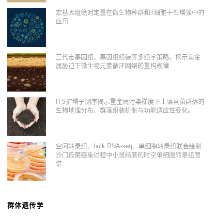
宏基因组绝对定量在微生物种群和T细胞干性增强中的
应用
三代宏基因组、基因组组装等多组学策略，揭示重金
属胁迫下微生物元素循环网络的重构规律
ITS扩增子测序揭示重金属污染梯度下土壤真菌群落的
生物地理分布、群落组装机制与功能适应性变化。
空间转录组、bulk RNA-seq、单细胞转录组联合绘制
沙门氏菌感染过程中小鼠结肠的时空单细胞转录组图
谱
群体遗传学