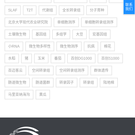
联系
我们
SLAF
T2T
代谢组
全长转录组
分子育种
北京大学现代农业研究院
单细胞测序
单细胞转录组测序
土壤微生物
基因组
多组学
大豆
宏基因组
小RNA
微生物多样性
微生物测序
抗病
棉花
水稻
猪
玉米
番茄
百创DG1000
百创S1000
百迈客云
空间转录组
空间转录组测序
群体遗传
肠道微生物
肠道菌群
转录因子
转录组
陆地棉
马里亚纳海沟
黄瓜