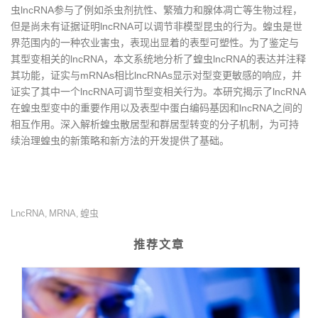
虫lncRNA参与了例如杀虫剂抗性、繁殖力和腺体凋亡等生物过程，
但是尚未有证据证明lncRNA可以调节非模型昆虫的行为。蝗虫是世
界范围内的一种农业害虫，表现出显着的表型可塑性。为了鉴定与
其型变相关的lncRNA，本文系统地分析了蝗虫lncRNA的表达并注释
其功能，证实与mRNAs相比lncRNAs显示对型变更敏感的响应，并
证实了其中一个lncRNA可调节型变相关行为。本研究揭示了lncRNA
在蝗虫型变中的重要作用以及表型中蛋白编码基因和lncRNA之间的
相互作用。深入解析蝗虫散居型和群居型转变的分子机制，为可持
续治理蝗虫的新策略和新方法的开发提供了基础。
LncRNA
MRNA
蝗虫
,
,
推荐文章