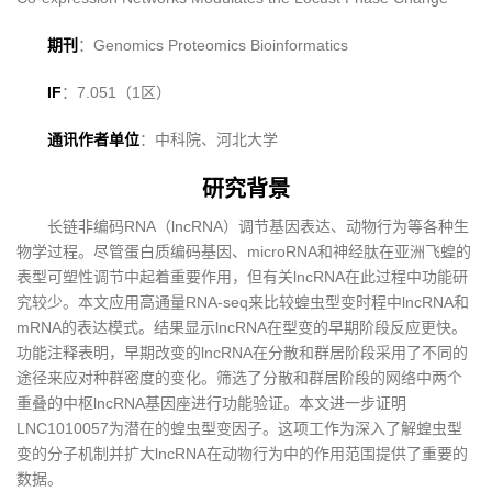
期刊
：Genomics Proteomics Bioinformatics
IF
：7.051（1区）
通讯作者单位
：中科院、河北大学
研究背景
长链非编码RNA（lncRNA）调节基因表达、动物行为等各种生
物学过程。尽管蛋白质编码基因、microRNA和神经肽在亚洲飞蝗的
表型可塑性调节中起着重要作用，但有关lncRNA在此过程中功能研
究较少。本文应用高通量RNA-seq来比较蝗虫型变时程中lncRNA和
mRNA的表达模式。结果显示lncRNA在型变的早期阶段反应更快。
功能注释表明，早期改变的lncRNA在分散和群居阶段采用了不同的
途径来应对种群密度的变化。筛选了分散和群居阶段的网络中两个
重叠的中枢lncRNA基因座进行功能验证。本文进一步证明
LNC1010057为潜在的蝗虫型变因子。这项工作为深入了解蝗虫型
变的分子机制并扩大lncRNA在动物行为中的作用范围提供了重要的
数据。