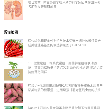
项目文章 | 时空多组学技术助力科学家团队在国际著
名期刊发表科研成果
质谱检测
遗传转化和靶向代谢组学技术筛选出调控辣椒红素合
成关键通路基因的候选转录因子CaLSH10
16S微生物组、根系代谢组、细菌转录组等联动验
证！链霉菌释放倍半萜VOC驱动香蕉分泌10-HCA组装
抗病芽孢菌群
转录组+代谢组揭示IbPIF1基因能够提升植株木质素与
萜类物质的积累量，进而增强甘薯对茎线虫病的抗性
Nature | 四川农业大学黄永财团队破解玉米区室化调