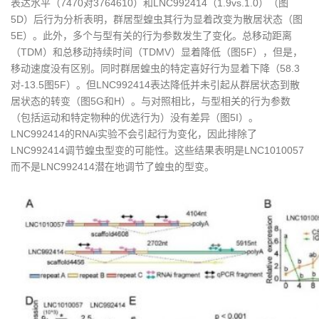
表达水平（7470对3764610）和LNC992414（1.9vs.1.0）（图
5D）后行为分析表明，群居型蝗虫其行为显着改变为散居状态（图
5E）。此外，多个与型有关的行为参数发生了变化。总移动距离
（TDM）和总移动持续时间（TDMV）显着降低（图5F），但是，
移动速度没有区别。同时群居蝗虫的特定喜好行为显着下降（58.3
对-13.5图5F）。但LNC992414表达降低并未引起从群居状态到散
居状态的转变（图5G和H）。与对照相比，与型相关的行为参数
（包括运动和特定物种的优选行为）没有差异（图5I）。
LNC992414的RNAi实验不会引起行为变化，因此排除了
LNC992414调节蝗虫型变的可能性。这些结果表明是LNC1010057
而不是LNC992414潜在地调节了蝗虫的型变。