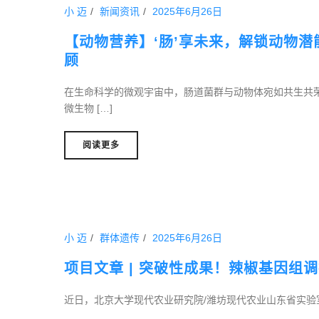
小 迈
新闻资讯
2025年6月26日
【动物营养】‘肠’享未来，解锁动物
顾
在生命科学的微观宇宙中，肠道菌群与动物体宛如共生共
微生物 […]
阅读更多
小 迈
群体遗传
2025年6月26日
项目文章 | 突破性成果！辣椒基因组
近日，北京大学现代农业研究院/潍坊现代农业山东省实验室薛彦团队