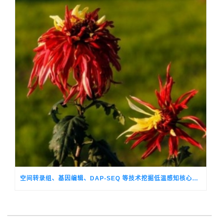
空间转录组、基因编辑、DAP-SEQ 等技术挖掘低温感知核心调控基因，破解观赏菊季节性生长转换的关键机制