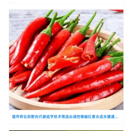
遗传转化和靶向代谢组学技术筛选出调控辣椒红素合成关键通路基因的候选转录因子CALSH10