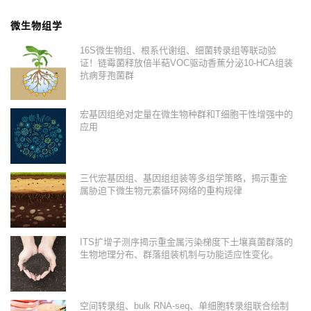
微生物组学
16S微生物组、根系代谢组、细菌转录组等联动验
证！链霉菌释放倍半萜VOC驱动香蕉分泌10-HCA组装
抗病芽孢菌群
宏基因组绝对定量在微生物种群和T细胞干性增强中的
应用
三代宏基因组、基因组组装等多组学策略，揭示重金
属胁迫下微生物元素循环网络的重构规律
ITS扩增子测序揭示重金属污染梯度下土壤真菌群落的
生物地理分布、群落组装机制与功能适应性变化。
空间转录组、bulk RNA-seq、单细胞转录组联合绘制