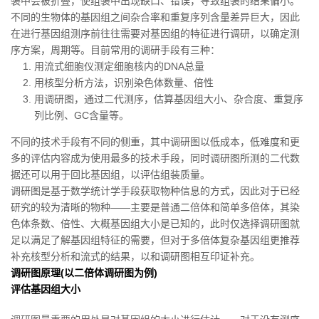
装中会被折叠，使组装中出现缺口、错误，导致组装的结果偏小。
不同的生物体的基因组之间杂合率和重复序列含量差异巨大，因此
在进行基因组测序前往往需要对基因组的特征进行调研，以确定测
序方案，周期等。目前常用的调研手段有三种：
用流式细胞仪测定细胞核内的DNA总量
用核型分析方法，识别染色体数量、倍性
用调研图，通过二代测序，估算基因组大小、杂合度、重复序
列比例、GC含量等。
不同的技术手段有不同的侧重，其中调研图以低成本，低难度和更
多的评估内容成为使用最多的技术手段，同时调研图所测的二代数
据还可以用于回比基因组，以评估组装质量。
调研图是基于数学统计学手段获取物种信息的方式，因此对于已经
研究的较为清晰的物种——主要是普通二倍体和简单多倍体，其染
色体条数、倍性、大概基因组大小是已知的，此时仅选择调研图就
足以满足了解基因组特征的需要，但对于多倍体复杂基因组更推荐
补充核型分析和流式的结果，以和调研图相互印证补充。
调研图原理(
以
二倍体调研图
为例
)
评估基因组大小