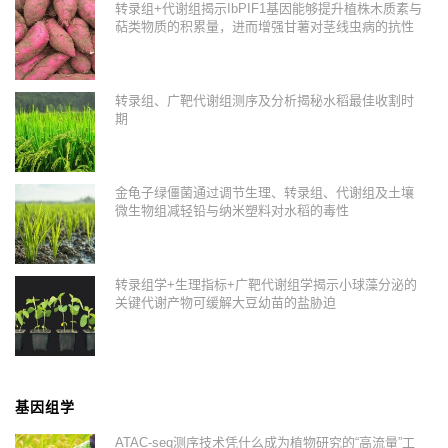
转录组+代谢组揭示IbPIF1基因能够提升植株木质素与
萜类物质的积累量，进而增强甘薯对茎线虫病的抗性
转录组、广靶代谢组测序及分析揭秘水稻最佳收割时
期
金龟子绿僵菌通过调节生理、转录组、代谢组及土壤
微生物组减轻铅与纳米塑料对水稻的毒性
转录组学+生理指标+广靶代谢组学揭示小球藻分泌的
关键代谢产物可缓解大豆幼苗的盐胁迫
基因组学
ATAC-seq测序技术凭什么成为植物研究的“高流量”工