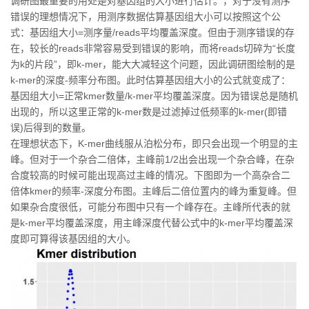
调研图最重要的用处是对基因组的大小进行估计。，对于没有测序
错误的理想情况下，用测序数据估算基因组大小可以按照这个公
式：基因组大小=测序量/reads平均覆盖深度。但由于测序错误的存
在，较长的reads非常容易受到错误的影响，而将reads切碎为“长度
为k的片段”，即k-mer，能大大减轻这个问题，因此调研图绘制的是
k-mer的深度-频率分布图。此时估算基因组大小的公式就变成了：
基因组大小=正常kmer数量/k-mer平均覆盖深度。因为错误总是随机
出现的，所以这里正常的k-mer数是过滤掉过低频率的k-mer(即错
误)后得到的数量。
在理想状态下，K-mer曲线服从泊松分布，即只会出现一个明显的主
峰。但对于一个杂合二倍体，主峰前1/2出会出现一个杂合峰，在杂
合度较高的时候可能出现高过主峰的情况。下图即为一个高杂合二
倍体kmer的频率-深度分布图。主峰后二倍位置内的峰为重复峰。但
如果杂合度很低，可能分布图中只有一个峰存在。主峰所代表的就
是k-mer平均覆盖深度，用主峰深度代替公式中的k-mer平均覆盖深
度即可算得该基因组的大小。