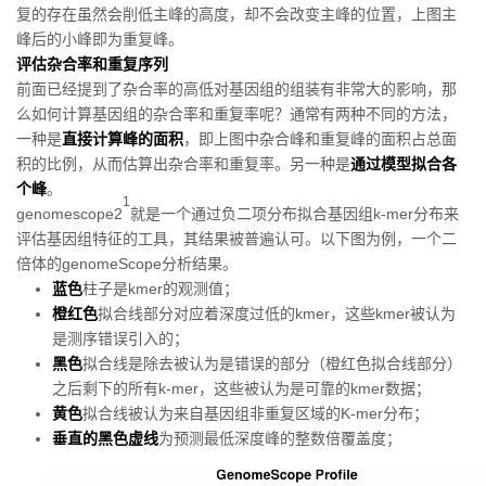
复的存在虽然会削低主峰的高度，却不会改变主峰的位置，上图主
峰后的小峰即为重复峰。
评
估杂合率和重复序列
前面已经提到了杂合率的高低对基因组的组装有非常大的影响，那
么如何计算基因组的杂合率和重复率呢？通常有两种不同的方法，
一种是
直接计算峰的面积
，即上图中杂合峰和重复峰的面积占总面
积的比例，从而估算出杂合率和重复率。另一种是
通过模型拟合各
个峰
。
1
genomescope2
就是一个通过负二项分布拟合基因组k-mer分布来
评估基因组特征的工具，其结果被普遍认可。以下图为例，一个二
倍体的genomeScope分析结果。
蓝色
柱子是kmer的观测值；
橙红色
拟合线部分对应着深度过低的kmer，这些kmer被认为
是测序错误引入的；
黑色
拟合线是除去被认为是错误的部分（橙红色拟合线部分）
之后剩下的所有k-mer，这些被认为是可靠的kmer数据；
黄色
拟合线被认为来自基因组非重复区域的K-mer分布；
垂直的黑色虚线
为预测最低深度峰的整数倍覆盖度；