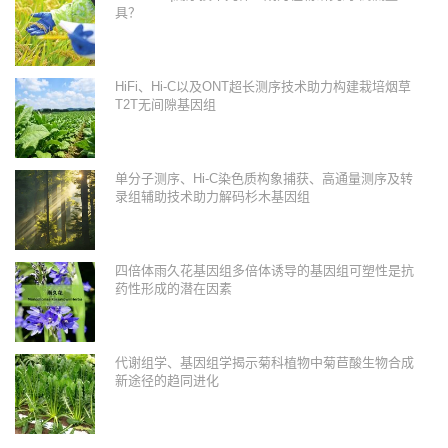
具？
HiFi、Hi-C以及ONT超长测序技术助力构建栽培烟草
T2T无间隙基因组
单分子测序、Hi-C染色质构象捕获、高通量测序及转
录组辅助技术助力解码杉木基因组
四倍体雨久花基因组多倍体诱导的基因组可塑性是抗
药性形成的潜在因素
代谢组学、基因组学揭示菊科植物中菊苣酸生物合成
新途径的趋同进化