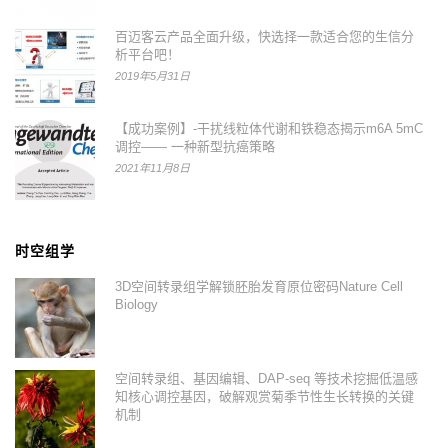
百迈客云产品全面升级，快选择一款适合您的生信分
析平台吧！
2019年5月31日
【成功案例】-干扰线粒体代谢和铁稳态揭示m6A 5mC
调控—— 一种新型抗癌策略
2021年11月8日
时空组学
3D空间转录组学解锁胚胎发育原位密码Nature Cell
Biology
空间转录组、基因编辑、DAP-seq 等技术挖掘低温感
知核心调控基因，破解观赏菊季节性生长转换的关键
机制