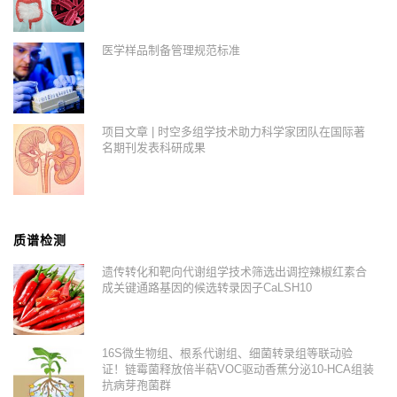
医学样品制备管理规范标准
项目文章 | 时空多组学技术助力科学家团队在国际著
名期刊发表科研成果
质谱检测
遗传转化和靶向代谢组学技术筛选出调控辣椒红素合
成关键通路基因的候选转录因子CaLSH10
16S微生物组、根系代谢组、细菌转录组等联动验
证！链霉菌释放倍半萜VOC驱动香蕉分泌10-HCA组装
抗病芽孢菌群