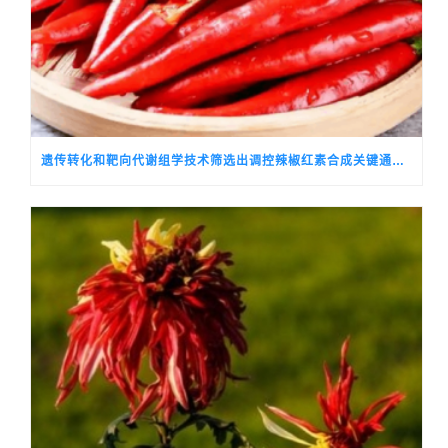
遗传转化和靶向代谢组学技术筛选出调控辣椒红素合成关键通路基因的候选转录因子CALSH10