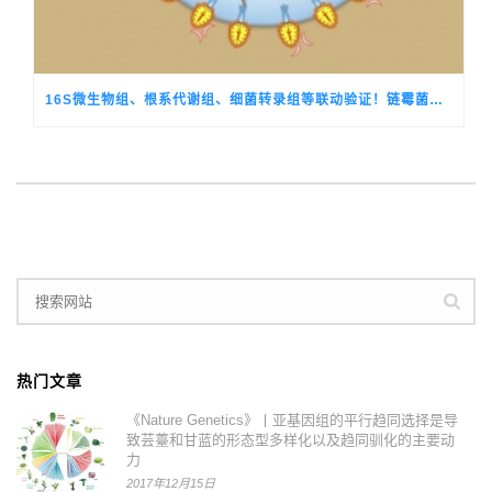
16S微生物组、根系代谢组、细菌转录组等联动验证！链霉菌释放倍半萜VOC驱动香蕉分泌10-HCA组装抗病芽孢菌群
热门文章
《Nature Genetics》丨亚基因组的平行趋同选择是导
致芸薹和甘蓝的形态型多样化以及趋同驯化的主要动
力
2017年12月15日