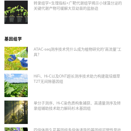
转录组学+生理指标+广靶代谢组学揭示小球藻分泌的
关键代谢产物可缓解大豆幼苗的盐胁迫
基因组学
ATAC-seq测序技术凭什么成为植物研究的“高流量”工
具？
HiFi、Hi-C以及ONT超长测序技术助力构建栽培烟草
T2T无间隙基因组
单分子测序、Hi-C染色质构象捕获、高通量测序及转
录组辅助技术助力解码杉木基因组
四倍体雨久花基因组多倍体诱导的基因组可塑性是抗