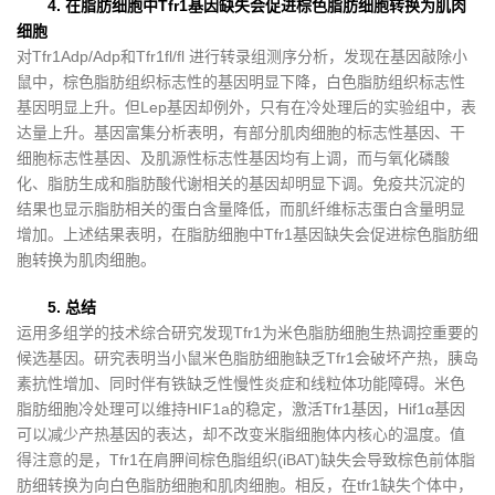
4. 在脂肪细胞中Tfr1基因缺失会促进棕色脂肪细胞转换为肌肉
细胞
对Tfr1Adp/Adp和Tfr1fl/fl 进行转录组测序分析，发现在基因敲除小
鼠中，棕色脂肪组织标志性的基因明显下降，白色脂肪组织标志性
基因明显上升。但Lep基因却例外，只有在冷处理后的实验组中，表
达量上升。基因富集分析表明，有部分肌肉细胞的标志性基因、干
细胞标志性基因、及肌源性标志性基因均有上调，而与氧化磷酸
化、脂肪生成和脂肪酸代谢相关的基因却明显下调。免疫共沉淀的
结果也显示脂肪相关的蛋白含量降低，而肌纤维标志蛋白含量明显
增加。上述结果表明，在脂肪细胞中Tfr1基因缺失会促进棕色脂肪细
胞转换为肌肉细胞。
5. 总结
运用多组学的技术综合研究发现Tfr1为米色脂肪细胞生热调控重要的
候选基因。研究表明当小鼠米色脂肪细胞缺乏Tfr1会破坏产热，胰岛
素抗性增加、同时伴有铁缺乏性慢性炎症和线粒体功能障碍。米色
脂肪细胞冷处理可以维持HIF1a的稳定，激活Tfr1基因，Hif1α基因
可以减少产热基因的表达，却不改变米脂细胞体内核心的温度。值
得注意的是，Tfr1在肩胛间棕色脂组织(iBAT)缺失会导致棕色前体脂
肪细转换为向白色脂肪细胞和肌肉细胞。相反，在tfr1缺失个体中，