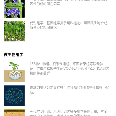
药性形成的潜在因素
代谢组学、基因组学揭示菊科植物中菊苣酸生物合成
新途径的趋同进化
微生物组学
16S微生物组、根系代谢组、细菌转录组等联动验
证！链霉菌释放倍半萜VOC驱动香蕉分泌10-HCA组装
抗病芽孢菌群
宏基因组绝对定量在微生物种群和T细胞干性增强中的
应用
三代宏基因组、基因组组装等多组学策略，揭示重金