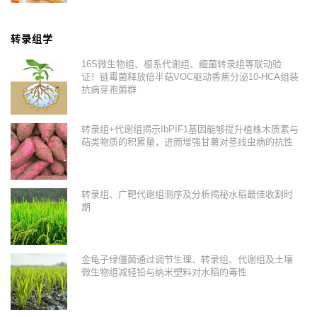
转录组学
16S微生物组、根系代谢组、细菌转录组等联动验
证！链霉菌释放倍半萜VOC驱动香蕉分泌10-HCA组装
抗病芽孢菌群
转录组+代谢组揭示IbPIF1基因能够提升植株木质素与
萜类物质的积累量，进而增强甘薯对茎线虫病的抗性
转录组、广靶代谢组测序及分析揭秘水稻最佳收割时
期
金龟子绿僵菌通过调节生理、转录组、代谢组及土壤
微生物组减轻铅与纳米塑料对水稻的毒性