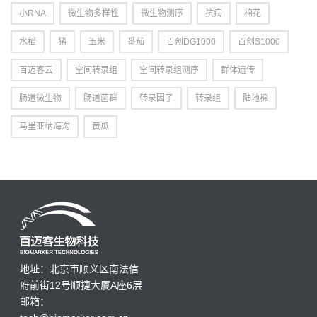
小RNA
微生物多样性
微生物测序
抗病
棉花
水稻
猪
玉米
番茄
百创DG1000
百创S1000
百迈客云
空间转录组
空间转录组测序
群体遗传
肠道微生物
肠道菌群
转录因子
转录组
陆地棉
马里亚纳海沟
黄瓜
地址：北京市顺义区南法信
府前街12号顺捷大厦A座6层
邮箱：