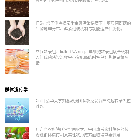
属胁迫下微生物元素循环网络的重构规律
ITS扩增子测序揭示重金属污染梯度下土壤真菌群落的
生物地理分布、群落组装机制与功能适应性变化。
空间转录组、bulk RNA-seq、单细胞转录组联合绘制
沙门氏菌感染过程中小鼠结肠的时空单细胞转录组图
谱
群体遗传学
Cell | 清华大学刘念教授团队攻克发育障碍超转录失控
难题
广东省农科院联合华南农大、中国热带农科院在荔枝
资源群体遗传和果实性状形成方面取得重要进展