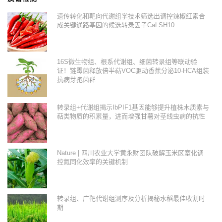
遗传转化和靶向代谢组学技术筛选出调控辣椒红素合
成关键通路基因的候选转录因子CaLSH10
16S微生物组、根系代谢组、细菌转录组等联动验
证！链霉菌释放倍半萜VOC驱动香蕉分泌10-HCA组装
抗病芽孢菌群
转录组+代谢组揭示IbPIF1基因能够提升植株木质素与
萜类物质的积累量，进而增强甘薯对茎线虫病的抗性
Nature | 四川农业大学黄永财团队破解玉米区室化调
控氮同化效率的关键机制
转录组、广靶代谢组测序及分析揭秘水稻最佳收割时
期