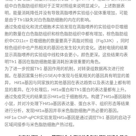
组中白色脂肪组织相对于正常对照组来说明显减少。 上述数据表
明，能量消耗降低并没有导致高脂喂养实验组小鼠体重增加，可能
是由于Tfr1缺失对白色脂肪细胞的内在的影响。
通过免疫组化和流式细胞术实验发现在高脂喂养的实验组中巨噬细
胞的数量在白色脂肪组织和棕色脂肪组织中都有增加，棕色脂肪组
织中CD11c+ 巨噬细胞的数量要高于高脂对照组（Fig3J/K），同时
棕色组织中也产热相关的基因也发生较大的变化。透射电镜的结果
显示高脂喂养的实验组中线粒体会更小，颜色更深。这些结果均表
明Tfr1 基因在脂肪细胞能量消耗扮演很重要的角色。
为了进一步挖掘Tfr1 基因作用的机制，对转录组数据再次进行挖
掘。在基因富集分析(GSEA)中发现与低氧相关的基因具有明显的差
异， Hif1α基因与同家族的其他基因在表达趋势以及表达量上都有明
显的差异。在冷处理后，Hif1α蛋白和Tfr1蛋白的表达量都有上升。
通过免疫荧光的结果显示Hif1α位于细胞核内。构建了Hif1α基因敲除
小鼠，并对冷处理下Hif1α基因表达量、蛋白水平、组织形态等结果
进行分析，发现Hif1α基因并非米色脂肪细胞产热必要的基因。
HIF1α ChIP-qPCR实验发现Hif1α基因是通过调控Tfr1 基因的启动子
区域间接参与米色脂肪细胞产热过程。