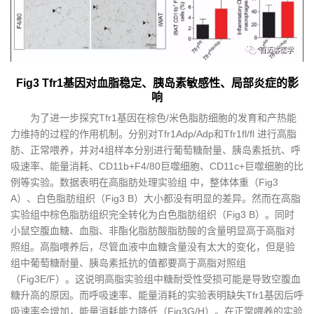
Fig3 Tfr1基因对血脂稳定、胰岛素敏感性、局部炎症的影
响
为了进一步探究Tfr1基因在棕色/米色脂肪细胞的发育和产热能
力维持的过程的作用机制。分别对Tfr1Adp/Adp和Tfr1fl/fl 进行高脂
肪、正常喂养，并对4组样本分别进行葡萄糖耐量、胰岛素抵抗、呼
吸速率、能量消耗、CD11b+F4/80巨噬细胞、CD11c+巨噬细胞的比
例等实验。数据表明在高脂肪处理实验组 中，整体体重（Fig3
A）、白色脂肪组织（Fig3 B）大小都没有明显的差异。然而在高脂
实验组中棕色脂肪组织完全转化为白色脂肪组织（Fig3 B）。同时
小鼠空腹血糖、血脂、非酯化脂肪酸脂肪酸的含量明显高于高脂对
照组。高脂喂养后，尽管血液中血糖含量没有太大的变化，但是验
组中葡萄糖耐量、胰岛素抵抗的值都要高于高脂对照组
（Fig3E/F）。这说明高脂实验组中糖耐受性受损可能是导致空腹血
糖升高的原因。而呼吸速率、能量消耗的实验表明缺失Tfr1基因后呼
吸速率会增加，能量消耗能力降低（Fig3G/H）。在正常喂养的实验