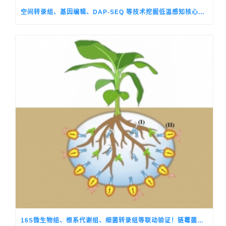
空间转录组、基因编辑、DAP-SEQ 等技术挖掘低温感知核心调控基因，破解观赏菊季节性生长转换的关键机制
16S微生物组、根系代谢组、细菌转录组等联动验证！链霉菌释放倍半萜VOC驱动香蕉分泌10-HCA组装抗病芽孢菌群