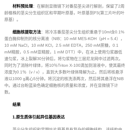
材料预处理
：在解剖显微镜下对番茄茎尖进行解剖，保留了2周
龄植株的茎尖分生组织区和早期叶原基，叶原基到P3(第三片叶的叶
原基）。
细胞核提取方法
：将冷冻番茄茎尖分生组织重悬于10ml含0.1%
蛋白酶抑制剂的核分离液（NIB：10 mM MES-KOH（pH = 5.4），
10 mM NaCl，10 mM KCl，2.5 mM EDTA，250 mM蔗糖，0.1
mM精胺，0.5 mM亚精胺，1 mM DTT）中，在冰上使用匀浆器低
速匀浆，冰上裂解30分钟后，将匀浆物在三层尼龙网中过滤两次。
同时为了消除叶绿体，将10％Triton X-100滴加到溶液中，使其最终
浓度为0.1％（v / v），直到大多数叶绿体降解为止。然后将核悬浮
液以1000 g离心5分钟。将沉淀的核洗涤两次，然后将其悬浮在NIB
中。通过台盼蓝染色确定细胞核的质量和浓度，并在显微镜下计
数。
结果
1.原生质体引起异位基因表达
茎尖分生组织和早期叶片原基具有复杂的细胞结构，该结构由