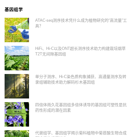
基因组学
ATAC-seq测序技术凭什么成为植物研究的“高流量”工
具？
HiFi、Hi-C以及ONT超长测序技术助力构建栽培烟草
T2T无间隙基因组
单分子测序、Hi-C染色质构象捕获、高通量测序及转
录组辅助技术助力解码杉木基因组
四倍体雨久花基因组多倍体诱导的基因组可塑性是抗
药性形成的潜在因素
代谢组学、基因组学揭示菊科植物中菊苣酸生物合成