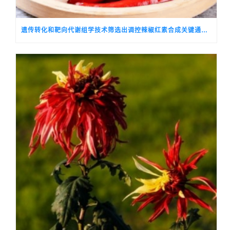
遗传转化和靶向代谢组学技术筛选出调控辣椒红素合成关键通路基因的候选转录因子CALSH10