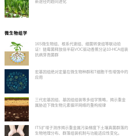
新途径的趋同进化
微生物组学
16S微生物组、根系代谢组、细菌转录组等联动验
证！链霉菌释放倍半萜VOC驱动香蕉分泌10-HCA组装
抗病芽孢菌群
宏基因组绝对定量在微生物种群和T细胞干性增强中的
应用
三代宏基因组、基因组组装等多组学策略，揭示重金
属胁迫下微生物元素循环网络的重构规律
ITS扩增子测序揭示重金属污染梯度下土壤真菌群落的
生物地理分布、群落组装机制与功能适应性变化。