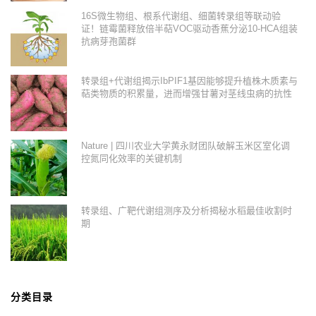
16S微生物组、根系代谢组、细菌转录组等联动验
证！链霉菌释放倍半萜VOC驱动香蕉分泌10-HCA组装
抗病芽孢菌群
转录组+代谢组揭示IbPIF1基因能够提升植株木质素与
萜类物质的积累量，进而增强甘薯对茎线虫病的抗性
Nature | 四川农业大学黄永财团队破解玉米区室化调
控氮同化效率的关键机制
转录组、广靶代谢组测序及分析揭秘水稻最佳收割时
期
分类目录