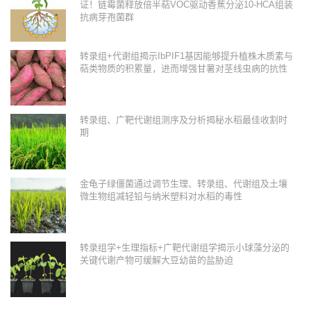
证！链霉菌释放倍半萜VOC驱动香蕉分泌10-HCA组装
抗病芽孢菌群
转录组+代谢组揭示IbPIF1基因能够提升植株木质素与
萜类物质的积累量，进而增强甘薯对茎线虫病的抗性
转录组、广靶代谢组测序及分析揭秘水稻最佳收割时
期
金龟子绿僵菌通过调节生理、转录组、代谢组及土壤
微生物组减轻铅与纳米塑料对水稻的毒性
转录组学+生理指标+广靶代谢组学揭示小球藻分泌的
关键代谢产物可缓解大豆幼苗的盐胁迫