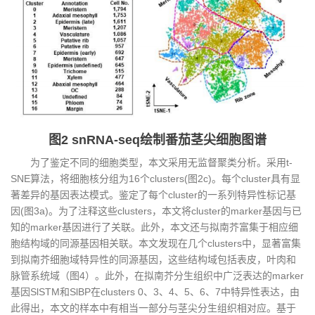
图2 snRNA-seq绘制番茄茎尖细胞图谱
为了鉴定不同的细胞类型，本文采用无监督聚类分析。采用t-
SNE算法，将细胞核分组为16个clusters(图2c)。每个cluster具有显
著差异的基因表达模式。鉴定了每个cluster的一系列特异性标记基
因(图3a)。为了注释这些clusters，本文将cluster的marker基因与已
知的marker基因进行了关联。此外，本文还与拟南芥富集于相应细
胞结构域的同源基因相关联。本文发现在几个clusters中，显著富集
到拟南芥细胞域特异性的同源基因，这些结构域包括表皮，叶肉和
脉管系统域（图4）。此外，在拟南芥分生组织中广泛表达的marker
基因SlSTM和SlBP在clusters 0、3、4、5、6、7中特异性表达，由
此得出，本文的样本中有相当一部分与茎尖分生组织相对应。基于