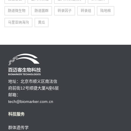
肠道微生物
肠道菌群
转录因子
转录组
陆地棉
马里亚纳海沟
黄瓜
地址：北京市顺义区南法信
府前街12号顺捷大厦A座6层
邮箱：
tech@biomarker.com.cn
科技服务
群体遗传学