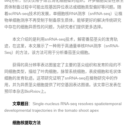
seq分析，但仅仅限于适合消化细胞壁的组织。许多细胞类型在原生
质体制备过程中可能出现基因异位表达或细胞类型偏好等问题。随
着scRNA-seq技术的发展，单细胞核RNA测序（snRNA-seq）让植
物单细胞测序不再受制于制备原生质体，能够更好的解决传统研究
中存在的细胞异质性的问题，为研究者们提供更多选择。
本文介绍的是利用snRNA-seq技术，解密番茄茎尖的发育轨
迹，在这里，本文展示了一种用于高通量单核RNA测序（snRNA-
Seq）的方法，该方法可用于分析番茄茎尖细胞。
获得的高分辨率表达图鉴定了主要的茎尖组织和发育阶段的不
同细胞类型，描绘了叶肉细胞，脉管系统细胞，表皮细胞和毛状体
细胞的发育轨迹。这项研究证明了snRNA-seq在植物研究中的作
用，并为异质茎尖细胞提供了时空基因表达图谱。该文章已发表在
预印本杂志BioRxiov上。
文章题目
：Single-nucleus RNA-seq resolves spatiotemporal
developmental trajectories in the tomato shoot apex
细胞核提取方法