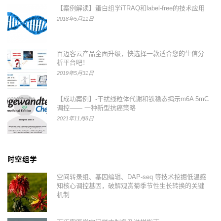
【案例解读】蛋白组学iTRAQ和label-free的技术应用
2018年5月11日
百迈客云产品全面升级，快选择一款适合您的生信分
析平台吧！
2019年5月31日
【成功案例】-干扰线粒体代谢和铁稳态揭示m6A 5mC
调控—— 一种新型抗癌策略
2021年11月8日
时空组学
空间转录组、基因编辑、DAP-seq 等技术挖掘低温感
知核心调控基因，破解观赏菊季节性生长转换的关键
机制