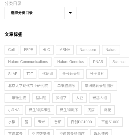
分类目录
文章标签
Cell
FFPE
Hi-C
MRNA
Nanopore
Nature
Nature Communications
Nature Genetics
PNAS
Science
SLAF
T2T
代谢组
全长转录组
分子育种
北京大学现代农业研究院
单细胞测序
单细胞转录组测序
土壤微生物
基因组
多组学
大豆
宏基因组
小RNA
微生物多样性
微生物测序
抗病
棉花
水稻
猪
玉米
番茄
百创DG1000
百创S1000
百迈客云
空间转录组
空间转录组测序
群体遗传