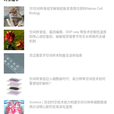
3D空间转录组学解锁胚胎发育原位密码Nature Cell
Biology
空间转录组、基因编辑、DAP-seq 等技术挖掘低温感
知核心调控基因，破解观赏菊季节性生长转换的关键
机制
百迈客医学空间样本制备及送样指南
空间转录组迈入细胞级时代：高分辨率空间技术如何
重塑组织解析？
Science | 百创时空技术助力构建空间分辨单细胞图谱
揭示动物心脏的宏观演化蓝图