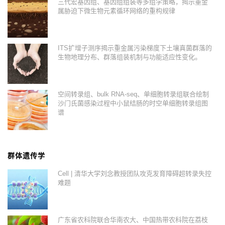
三代宏基因组、基因组组装等多组学策略，揭示重金
属胁迫下微生物元素循环网络的重构规律
ITS扩增子测序揭示重金属污染梯度下土壤真菌群落的
生物地理分布、群落组装机制与功能适应性变化。
空间转录组、bulk RNA-seq、单细胞转录组联合绘制
沙门氏菌感染过程中小鼠结肠的时空单细胞转录组图
谱
群体遗传学
Cell | 清华大学刘念教授团队攻克发育障碍超转录失控
难题
广东省农科院联合华南农大、中国热带农科院在荔枝