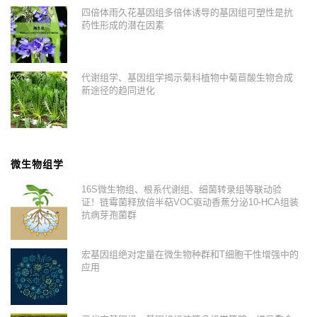
四倍体雨久花基因组多倍体诱导的基因组可塑性是抗
药性形成的潜在因素
代谢组学、基因组学揭示菊科植物中菊苣酸生物合成
新途径的趋同进化
微生物组学
16S微生物组、根系代谢组、细菌转录组等联动验
证！链霉菌释放倍半萜VOC驱动香蕉分泌10-HCA组装
抗病芽孢菌群
宏基因组绝对定量在微生物种群和T细胞干性增强中的
应用