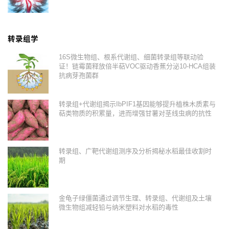
转录组学
16S微生物组、根系代谢组、细菌转录组等联动验
证！链霉菌释放倍半萜VOC驱动香蕉分泌10-HCA组装
抗病芽孢菌群
转录组+代谢组揭示IbPIF1基因能够提升植株木质素与
萜类物质的积累量，进而增强甘薯对茎线虫病的抗性
转录组、广靶代谢组测序及分析揭秘水稻最佳收割时
期
金龟子绿僵菌通过调节生理、转录组、代谢组及土壤
微生物组减轻铅与纳米塑料对水稻的毒性