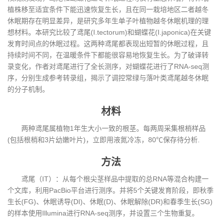
植株移至适宜条件下能迅速恢复生长，且在同一栽培地区二者越冬
休眠期存在明显差异，是研究多年生单子叶植物越冬休眠机理的理
想材料。本研究比较了鸢尾(I.tectorum)和蝴蝶花(I.japonica)在关键
发育时间点的休眠过程。这两种鸢尾都表现出短暂的休眠过程，且
持续时间不同，在温暖条件下都能很容易地恢复生长。为了破译转
录变化，作者对鸢尾进行了全长测序，对蝴蝶花进行了RNA-seq测
序，分别生成参考转录组，揭示了调控常绿与落叶类鸢尾越冬休眠
的分子机制。
材料
两种鸢尾属植物1年生大小一致的根茎。每两周采集根梢样品
(包括根梢和3片幼嫩叶片)，立即用液氮冷冻，80℃保存待分析.
方法
鸢尾（IT）：从每个根尖茎样品中提取的总RNA等混合构建一
个文库，利用PacBio平台进行测序。并将5个关键发育阶段，即秋季
生长(FG)、休眠诱导(DI)、休眠(D)、休眠解除(DR)和春季生长(SG)
的样本使用Illumina进行RNA-seq测序，并设置三个生物重复。