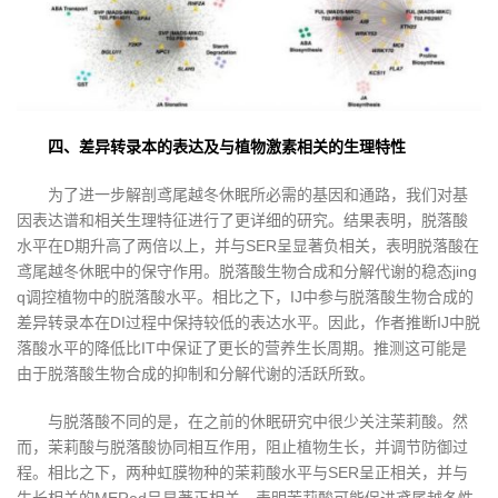
四、差异转录本的表达及与植物激素相关的生理特性
为了进一步解剖鸢尾越冬休眠所必需的基因和通路，我们对基
因表达谱和相关生理特征进行了更详细的研究。结果表明，脱落酸
水平在D期升高了两倍以上，并与SER呈显著负相关，表明脱落酸在
鸢尾越冬休眠中的保守作用。脱落酸生物合成和分解代谢的稳态jing
q调控植物中的脱落酸水平。相比之下，IJ中参与脱落酸生物合成的
差异转录本在DI过程中保持较低的表达水平。因此，作者推断IJ中脱
落酸水平的降低比IT中保证了更长的营养生长周期。推测这可能是
由于脱落酸生物合成的抑制和分解代谢的活跃所致。
与脱落酸不同的是，在之前的休眠研究中很少关注茉莉酸。然
而，茉莉酸与脱落酸协同相互作用，阻止植物生长，并调节防御过
程。相比之下，两种虹膜物种的茉莉酸水平与SER呈正相关，并与
生长相关的MERed呈显著正相关，表明茉莉酸可能促进鸢尾越冬性