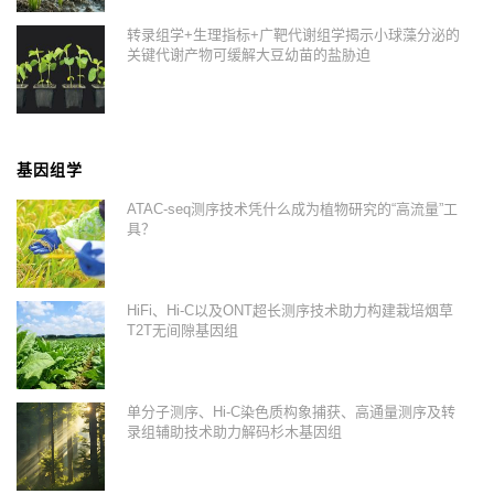
转录组学+生理指标+广靶代谢组学揭示小球藻分泌的
关键代谢产物可缓解大豆幼苗的盐胁迫
基因组学
ATAC-seq测序技术凭什么成为植物研究的“高流量”工
具？
HiFi、Hi-C以及ONT超长测序技术助力构建栽培烟草
T2T无间隙基因组
单分子测序、Hi-C染色质构象捕获、高通量测序及转
录组辅助技术助力解码杉木基因组