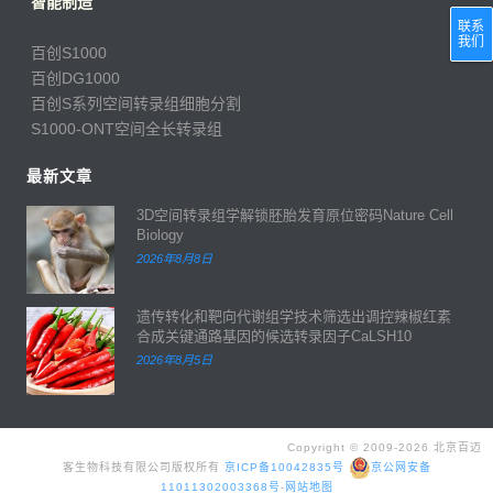
智能制造
联系
我们
百创S1000
百创DG1000
百创S系列空间转录组细胞分割
S1000-ONT空间全长转录组
最新文章
3D空间转录组学解锁胚胎发育原位密码Nature Cell
Biology
2026年8月8日
遗传转化和靶向代谢组学技术筛选出调控辣椒红素
合成关键通路基因的候选转录因子CaLSH10
2026年8月5日
Copyright © 2009-2026 北京百迈
客生物科技有限公司版权所有
京ICP备10042835号
京公网安备
11011302003368号
-
网站地图