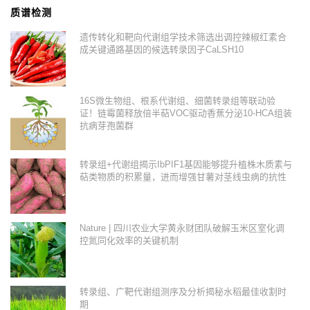
质谱检测
遗传转化和靶向代谢组学技术筛选出调控辣椒红素合
成关键通路基因的候选转录因子CaLSH10
16S微生物组、根系代谢组、细菌转录组等联动验
证！链霉菌释放倍半萜VOC驱动香蕉分泌10-HCA组装
抗病芽孢菌群
转录组+代谢组揭示IbPIF1基因能够提升植株木质素与
萜类物质的积累量，进而增强甘薯对茎线虫病的抗性
Nature | 四川农业大学黄永财团队破解玉米区室化调
控氮同化效率的关键机制
转录组、广靶代谢组测序及分析揭秘水稻最佳收割时
期