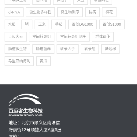
土壤微生物
基因组
多组学
大豆
宏基因组
小RNA
微生物多样性
微生物测序
抗病
棉花
水稻
猪
玉米
番茄
百创DG1000
百创S1000
百迈客云
空间转录组
空间转录组测序
群体遗传
肠道微生物
肠道菌群
转录因子
转录组
陆地棉
马里亚纳海沟
黄瓜
地址：北京市顺义区南法信
府前街12号顺捷大厦A座6层
邮箱：