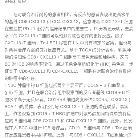
的有利反应
与对联合治疗耐药的患者相比，有反应的患者表现出更高水平
的基线 CD8-CXCL13 和 CD4-CXCL13，这意味着 CXCL13+T 细胞
在塑造抗 PD-L1 治疗的临床结果中的重要性.。Pi 分析还表明，更高
水平的 CXCL13 +T细胞可以预测对联合治疗的更好反应。除了
CXCL13+T 细胞，Tn-LEF1 尽管在 LN 中具有特定的富集，但也与
对两种治疗方案的良好反应有关。基于 TCGA 的分析表明，乳腺肿
瘤的浸润性 CD8+ CXCL13 +T 细胞高于黑色素瘤和肺肿瘤，这与
BC 对 ICB 的响应率较低。通过多色免疫组织化学 (IHC) 染色进一步
证实了 CD8-CXCL13 和 CD4-CXCL13 T 细胞在对联合治疗有反应
的肿瘤中的存在。
TNBC 肿瘤中的 B 细胞包括两个主要亚群，CD19 + B 和血浆 B
(pB) 细胞，并且在联合治疗组中观察到的反应者基线 CD19 + B 细
胞水平高于无反应者。CD19 +B 细胞高度表达CXCR5，CXCL13 (
BCA-1 )的受体，表明它们与 CXCL13 + T 细胞的潜在联系。事实
上，作者观察到 CD19 + T NBC 肿瘤中对紫杉醇加阿特珠单抗有反
应的 B 细胞与 CD8-CXCL13 和 CD4-CXCL13 T 细胞。此外，还发
现在人 BCC 中进行 ICB 治疗后，CD19+ B 细胞与 CD8 + Tex 细胞
在反应性患者中共同扩增。此外，与CD8 + CXCL13 +T细胞稀少的