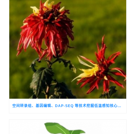
空间转录组、基因编辑、DAP-SEQ 等技术挖掘低温感知核心调控基因，破解观赏菊季节性生长转换的关键机制