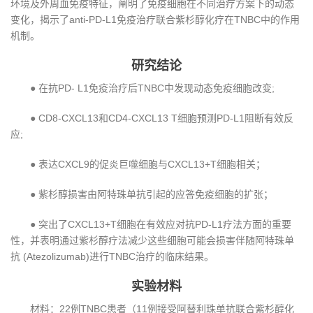
环境及外周血免疫特征，阐明了免疫细胞在不同治疗方案下的动态
变化，揭示了anti-PD-L1免疫治疗联合紫杉醇化疗在TNBC中的作用
机制。
研究结论
● 在抗PD- L1免疫治疗后TNBC中发现动态免疫细胞改变;
● CD8-CXCL13和CD4-CXCL13 T细胞预测PD-L1阻断有效反
应;
● 表达CXCL9的促炎巨噬细胞与CXCL13+T细胞相关；
● 紫杉醇损害由阿特珠单抗引起的应答免疫细胞的扩张；
● 突出了CXCL13+T细胞在有效应对抗PD-L1疗法方面的重要
性，并表明通过紫杉醇疗法减少这些细胞可能会损害伴随阿特珠单
抗 (Atezolizumab)进行TNBC治疗的临床结果。
实验材料
材料：22例TNBC患者（11例接受阿替利珠单抗联合紫杉醇化