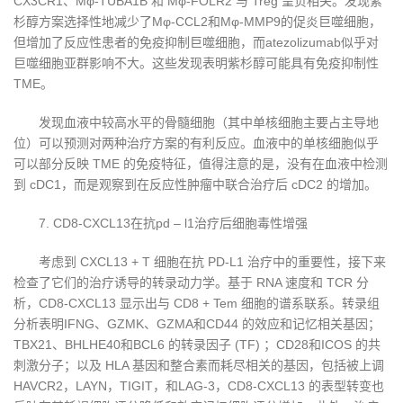
CX3CR1、Mφ-TUBA1B 和 Mφ-FOLR2 与 Treg 呈负相关。发现紫
杉醇方案选择性地减少了Mφ-CCL2和Mφ-MMP9的促炎巨噬细胞，
但增加了反应性患者的免疫抑制巨噬细胞，而atezolizumab似乎对
巨噬细胞亚群影响不大。这些发现表明紫杉醇可能具有免疫抑制性
TME。
发现血液中较高水平的骨髓细胞（其中单核细胞主要占主导地
位）可以预测对两种治疗方案的有利反应。血液中的单核细胞似乎
可以部分反映 TME 的免疫特征，值得注意的是，没有在血液中检测
到 cDC1，而是观察到在反应性肿瘤中联合治疗后 cDC2 的增加。
7. CD8-CXCL13在抗pd – l1治疗后细胞毒性增强
考虑到 CXCL13 + T 细胞在抗 PD-L1 治疗中的重要性，接下来
检查了它们的治疗诱导的转录动力学。基于 RNA 速度和 TCR 分
析，CD8-CXCL13 显示出与 CD8 + Tem 细胞的谱系联系。转录组
分析表明IFNG、GZMK、GZMA和CD44 的效应和记忆相关基因；
TBX21、BHLHE40和BCL6 的转录因子 (TF) ；CD28和ICOS 的共
刺激分子；以及 HLA 基因和整合素而耗尽相关的基因，包括被上调
HAVCR2，LAYN，TIGIT，和LAG-3，CD8-CXCL13 的表型转变也