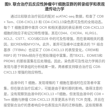
图9. 联合治疗后反应性肿瘤中T细胞亚群的转录组学和表观
遗传动力学
通过比较联合治疗前后的配对 scATAC-seq 数据，检查了 CD8
+ Tem、CD8-CXCL13 和 CD4-CXCL13染色质可及性的全局动态。
每个 T 细胞亚群中差异 OCR 和相关基因的表征表明 CD8-CXCL13
细胞的效应子和记忆特性增强，其在CD44、CXCR4、KLRG1、
XCL2、CST7、ICOS和CD28 中的可及性增强，而在衰竭相关的基
因，如CREM和MYO7A。此外，差异可及峰中过度表达的 TF 结合
基序（TFBMs）也证实了 CD8-CXCL13 的表型变化，CREM和
RBPJ 的 TFBMs倾向于在预处理组中富集，而TBX21、EOMES和
PRDM1 的那些富集在后处理组。因此，染色质可及性动力学揭示的
发现与基于转录组的分析结果一致，两者都支持联合治疗后 CD8-
CXCL13 增强的效应特性。
血液中的 T 细胞，发现增殖的 T 细胞在基线时在应答者中富
集，但在联合治疗后减少，可能是由于紫杉醇的影响。值得注意的
是，没有观察到血液中的CXCL13 +T细胞，但发现血液中的 CD8 +
Tem 细胞与肿瘤 CD8-CXCL13 共享更高水平的 TCR 克隆，并且在
接受联合治疗的患者响应中也表现出升高的迁移指数。这些观察表