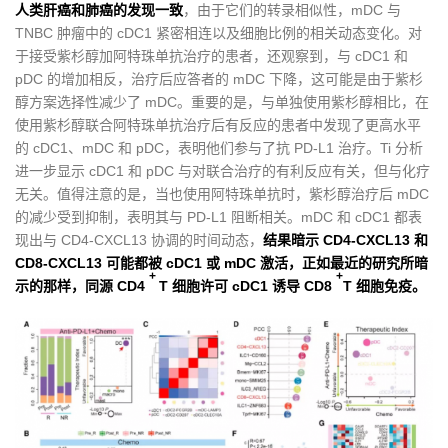
人类肝癌和肺癌的发现一致
，由于它们的转录相似性，mDC 与
TNBC 肿瘤中的 cDC1 紧密相连以及细胞比例的相关动态变化。对
于接受紫杉醇加阿特珠单抗治疗的患者，还观察到，与 cDC1 和
pDC 的增加相反，治疗后应答者的 mDC 下降，这可能是由于紫杉
醇方案选择性减少了 mDC。重要的是，与单独使用紫杉醇相比，在
使用紫杉醇联合阿特珠单抗治疗后有反应的患者中发现了更高水平
的 cDC1、mDC 和 pDC，表明他们参与了抗 PD-L1 治疗。Ti 分析
进一步显示 cDC1 和 pDC 与对联合治疗的有利反应有关，但与化疗
无关。值得注意的是，当也使用阿特珠单抗时，紫杉醇治疗后 mDC
的减少受到抑制，表明其与 PD-L1 阻断相关。mDC 和 cDC1 都表
现出与 CD4-CXCL13 协调的时间动态，
结果暗示 CD4-CXCL13 和
CD8-CXCL13 可能都被 cDC1 或 mDC 激活，正如最近的研究所暗
+
+
示的那样，同源 CD4
T 细胞许可 cDC1 诱导 CD8
T 细胞免疫。