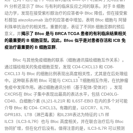
Pi 分析还显示了 Bfoc 与有利的临床反应之间的联系。对于 B 细胞
动力学，发现在接受紫杉醇治疗的应答者中 Bfoc 降低，但在接受紫
杉醇加 atezolizumab 治疗的应答者中增加，表明 Bfoc 细胞与 阿替
利珠单抗治疗的相关性。重要的是，表征了不同B 细胞亚群的预后
意义，并
揭示了 Bfoc 是与 BRCA TCGA 患者的有利临床结果相关
的最重要的 B 细胞亚型。因此，Bfoc 似乎是对患者存活和 ICB 免
疫治疗最重要的 B 细胞亚群
。
Bfoc 与其他免疫细胞的联系（细胞通讯描绘细胞互作关系）。
通过描绘相关的免疫细胞亚型，发现 CD4-CXCL13 和 CD8-
CXCL13 与 Bfoc 的细胞比例表现出高度相关性，尤其是在后处理组
+
中。这种联系表明 Bfoc 可能与 CXCL13
T细胞相互作用，在抗肿瘤
免疫中发挥作用。通过细胞通讯分析（基于配体-受体对），发现
CXCR5在 Bfoc 子集中表现出最高的表达水平，包括 CD40LG-
CD40、白细胞介素 (IL)21-IL21R 和 IL6ST-EBI3 在内的多个对可能
介导 Bfoc 和 CD4- CXCL13。有趣的是，以CCR7、IL7R、
GPR183、LTB（淋巴毒素）和IL23R表达为特征的 LTi 样
ILC3（ILC3-IL7R）也与 Bfoc 高度相关，并在联合治疗后与 Bfoc
协同扩增，但在化疗后没有。值得注意的是，ILC3-IL7R 可以预测