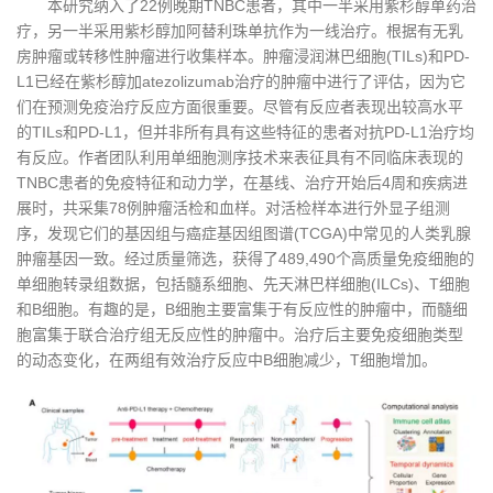
本研究纳入了22例晚期TNBC患者，其中一半采用紫杉醇单药治
疗，另一半采用紫杉醇加阿替利珠单抗作为一线治疗。根据有无乳
房肿瘤或转移性肿瘤进行收集样本。肿瘤浸润淋巴细胞(TILs)和PD-
L1已经在紫杉醇加atezolizumab治疗的肿瘤中进行了评估，因为它
们在预测免疫治疗反应方面很重要。尽管有反应者表现出较高水平
的TILs和PD-L1，但并非所有具有这些特征的患者对抗PD-L1治疗均
有反应。作者团队利用单细胞测序技术来表征具有不同临床表现的
TNBC患者的免疫特征和动力学，在基线、治疗开始后4周和疾病进
展时，共采集78例肿瘤活检和血样。对活检样本进行外显子组测
序，发现它们的基因组与癌症基因组图谱(TCGA)中常见的人类乳腺
肿瘤基因一致。经过质量筛选，获得了489,490个高质量免疫细胞的
单细胞转录组数据，包括髓系细胞、先天淋巴样细胞(ILCs)、T细胞
和B细胞。有趣的是，B细胞主要富集于有反应性的肿瘤中，而髓细
胞富集于联合治疗组无反应性的肿瘤中。治疗后主要免疫细胞类型
的动态变化，在两组有效治疗反应中B细胞减少，T细胞增加。