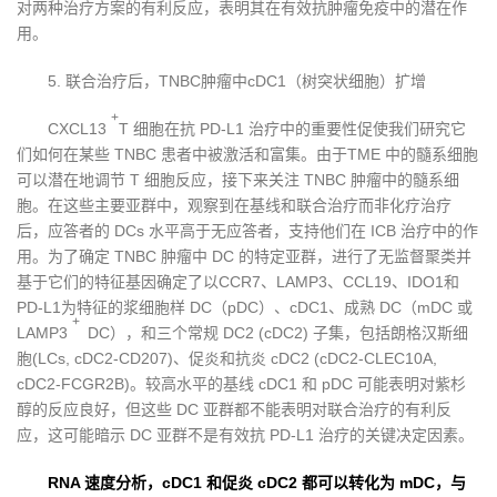
对两种治疗方案的有利反应，表明其在有效抗肿瘤免疫中的潜在作
用。
5. 联合治疗后，TNBC肿瘤中cDC1（树突状细胞）扩增
+
CXCL13
T 细胞在抗 PD-L1 治疗中的重要性促使我们研究它
们如何在某些 TNBC 患者中被激活和富集。由于TME 中的髓系细胞
可以潜在地调节 T 细胞反应，接下来关注 TNBC 肿瘤中的髓系细
胞。在这些主要亚群中，观察到在基线和联合治疗而非化疗治疗
后，应答者的 DCs 水平高于无应答者，支持他们在 ICB 治疗中的作
用。为了确定 TNBC 肿瘤中 DC 的特定亚群，进行了无监督聚类并
基于它们的特征基因确定了以CCR7、LAMP3、CCL19、IDO1和
PD-L1为特征的浆细胞样 DC（pDC）、cDC1、成熟 DC（mDC 或
+
LAMP3
DC），和三个常规 DC2 (cDC2) 子集，包括朗格汉斯细
胞(LCs, cDC2-CD207)、促炎和抗炎 cDC2 (cDC2-CLEC10A,
cDC2-FCGR2B)。较高水平的基线 cDC1 和 pDC 可能表明对紫杉
醇的反应良好，但这些 DC 亚群都不能表明对联合治疗的有利反
应，这可能暗示 DC 亚群不是有效抗 PD-L1 治疗的关键决定因素。
RNA 速度分析，cDC1 和促炎 cDC2 都可以转化为 mDC，
与