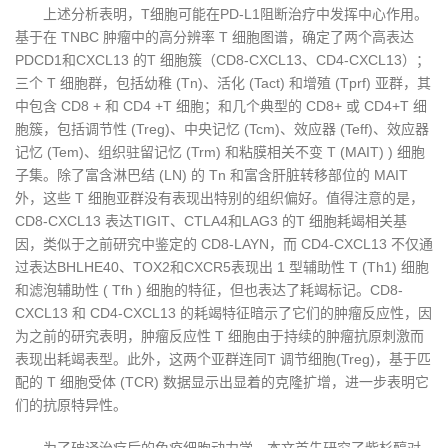
上述分析表明，T细胞可能在PD-L1阻断治疗中发挥中心作用。
基于在 TNBC 肿瘤中的高分辨率 T 细胞图谱，确定了两个高表达
PDCD1和CXCL13 的T 细胞簇（CD8-CXCL13、CD4-CXCL13）；
三个 T 细胞群，包括幼稚 (Tn)、活化 (Tact) 和增殖 (Tprf) 亚群，其
中包含 CD8 + 和 CD4 +T 细胞；和几个典型的 CD8+ 或 CD4+T 细
胞簇，包括调节性 (Treg)、中央记忆 (Tcm)、效应器 (Teff)、效应器
记忆 (Tem)、组织驻留记忆 (Trm) 和粘膜相关不变 T (MAIT) ) 细胞
子集。除了富含淋巴结 (LN) 的 Tn 和富含肝脏转移部位的 MAIT
外，这些 T 细胞亚群没有表现出特别的组织偏好。值得注意的是，
CD8-CXCL13 表达TIGIT、CTLA4和LAG3 的T 细胞耗竭相关基
因，类似于之前研究中鉴定的 CD8-LAYN，而 CD4-CXCL13 不仅通
过表达BHLHE40、TOX2和CXCR5表现出 1 型辅助性 T (Th1) 细胞
和滤泡辅助性 ( Tfh ) 细胞的特征，但也表达了耗竭标记。CD8-
CXCL13 和 CD4-CXCL13 的耗竭特征暗示了它们的肿瘤反应性，因
为之前的研究表明，肿瘤反应性 T 细胞由于持续的肿瘤抗原刺激而
表现出耗竭表型。此外，这两个亚群连同T 调节细胞(Treg)，基于匹
配的 T 细胞受体 (TCR) 数据显示出显着的克隆扩增，进一步表明它
们的抗原特异性。