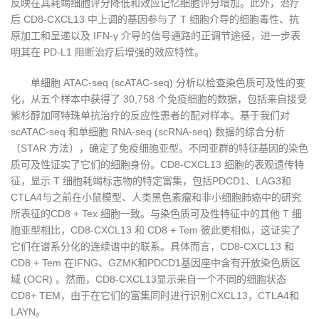
反映在其耗竭细胞评分降低和效应记忆细胞评分增加。此外，治疗
后 CD8-CXCL13 中上调的基因参与了 T 细胞介导的细胞毒性、抗
原加工和呈递以及 IFN-γ 介导的信号通路的正调节途径，进一步表
明其在 PD-L1 阻断治疗后增强的效应特性。
单细胞 ATAC-seq (scATAC-seq) 分析以检查染色质可及性的变
化，从五个样本中获得了 30,758 个免疫细胞的数据，包括来自接受
紫杉醇加阿特珠单抗治疗的反应性患者的配对样本。基于我们对
scATAC-seq 和单细胞 RNA-seq (scRNA-seq) 数据的综合分析
（STAR 方法），确定了免疫细胞亚型。不同亚群的特征基因的染色
质可及性证实了它们的细胞身份。CD8-CXCL13 细胞的表观遗传特
征，显示 T 细胞耗竭标志物的特定富集，包括PDCD1、LAG3和
CTLA4与之前在小鼠模型、人类黑色素瘤和非小细胞肺癌中的研究
所表征的CD8 + Tex 细胞一致。与染色质可及性特征中的其他 T 细
胞亚型相比，CD8-CXCL13 和 CD8 + Tem 彼此更相似，这证实了
它们在谱系分化的连续谱中的联系。具体而言，CD8-CXCL13 和
CD8 + Tem 在IFNG、GZMK和PDCD1基因座中含有开放染色质区
域 (OCR) 。然而，CD8-CXCL13显示来自一个不同的细胞状态
CD8+ TEM，由于在它们的富集同时进行识别CXCL13，CTLA4和
LAYN。