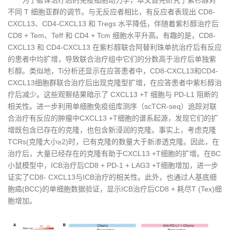
为了破译治疗后的免疫细胞动力学，本文首先研究了紫杉醇对
不同 T 细胞亚群的调节。与无反应者相比，有反应者表现出 CD8-
CXCL13、CD4-CXCL13 和 Tregs 水平降低，伴随着紫杉醇治疗后
CD8 + Tem、Teff 和 CD4 + Tcm 细胞水平升高。有趣的是，CD8-
CXCL13 和 CD4-CXCL13 在紫杉醇联合阿替利珠单抗治疗后有反应
的患者中均扩增，导致联合治疗组中它们的分数高于治疗后单独紫
杉醇。类似地，Ti分析还显示在应答患者中，CD8-CXCL13和CD4-
CXCL13细胞群联合治疗后出现克隆型扩增，在应答患者中紫杉醇治
疗后减少。这些观察结果暗示了 CXCL13 +T 细胞与 PD-L1 阻断的
相关性。进一步利用单细胞免疫组库测序（scTCR-seq）追踪对联
合治疗有反应的肿瘤中CXCL13 +T细胞的谱系起源，发现它们的扩
增既包含已存在的克隆，也包含新浸润的克隆。事实上，考虑克隆
TCRs(克隆大小≥2)时，已有克隆的数量大于新渗透克隆。因此，在
治疗后，大量已经存在的克隆有助于CXCL13 +T细胞的扩增。在BC
小鼠模型中，ICB治疗后CD8 + PD-1 + LAG3 +T细胞增加，进一步
证实了CD8- CXCL13与ICB治疗的相关性。此外，也通过人基底细
胞癌(BCC)的单细胞数据验证，显示ICB治疗后CD8 + 耗尽T (Tex)细
胞增加。