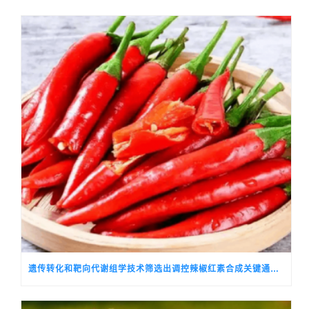
遗传转化和靶向代谢组学技术筛选出调控辣椒红素合成关键通路基因的候选转录因子CALSH10