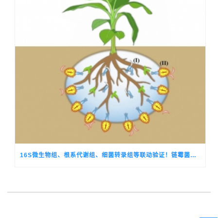
16S微生物组、根系代谢组、细菌转录组等联动验证！链霉菌释放倍半萜VOC驱动香蕉分泌10-HCA组装抗病芽孢菌群