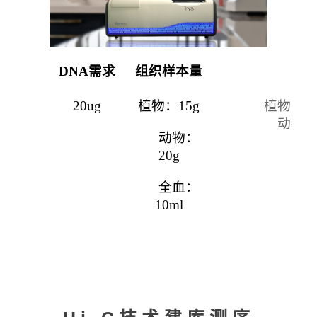
DNA
需求
组织样本量
20ug
植物：
15g
植物：
动物
动物：
20
g
全血：
10ml