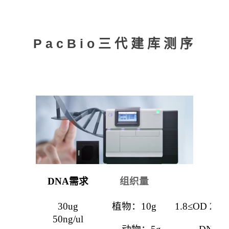
PacBio三代建库测序
DNA
需求
组织量
3
0ug
植物：
10g
1.8≤
OD 260/
50ng/ul