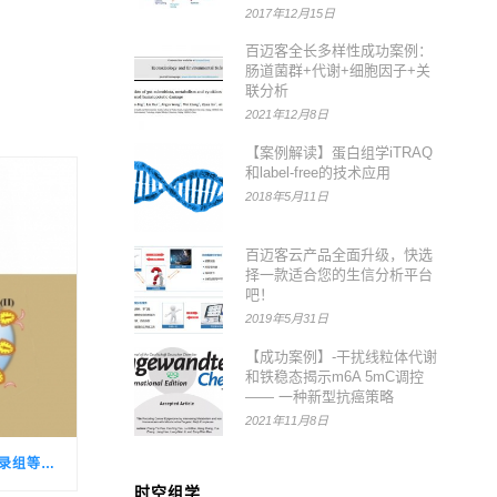
2017年12月15日
百迈客全长多样性成功案例：
肠道菌群+代谢+细胞因子+关
联分析
2021年12月8日
【案例解读】蛋白组学iTRAQ
和label-free的技术应用
2018年5月11日
百迈客云产品全面升级，快选
择一款适合您的生信分析平台
吧！
2019年5月31日
【成功案例】-干扰线粒体代谢
和铁稳态揭示m6A 5mC调控
—— 一种新型抗癌策略
2021年11月8日
16S微生物组、根系代谢组、细菌转录组等联动验证！链霉菌释放倍半萜VOC驱动香蕉分泌10-HCA组装抗病芽孢菌群
时空组学