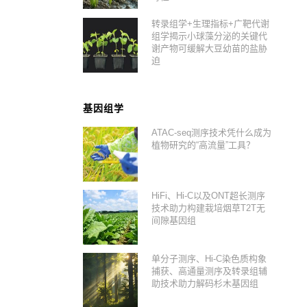
转录组学+生理指标+广靶代谢
组学揭示小球藻分泌的关键代
谢产物可缓解大豆幼苗的盐胁
迫
基因组学
ATAC-seq测序技术凭什么成为
植物研究的“高流量”工具？
HiFi、Hi-C以及ONT超长测序
技术助力构建栽培烟草T2T无
间隙基因组
单分子测序、Hi-C染色质构象
捕获、高通量测序及转录组辅
助技术助力解码杉木基因组