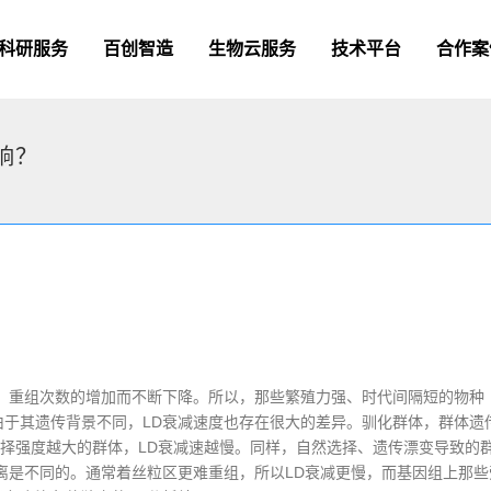
科研服务
百创智造
生物云服务
技术平台
合作案
响？
加、重组次数的增加而不断下降。所以，那些繁殖力强、时代间隔短的物种
由于其遗传背景不同，LD衰减速度也存在很大的差异。驯化群体，群体遗
择强度越大的群体，LD衰减速越慢。同样，自然选择、遗传漂变导致的
距离是不同的。通常着丝粒区更难重组，所以LD衰减更慢，而基因组上那