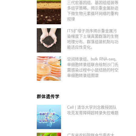
三代宏基因组、基因组组装等
多组学策略，揭示重金属胁迫
下微生物元素循环网络的重构
规律
ITS扩增子测序揭示重金属污
染梯度下土壤真菌群落的生物
地理分布、群落组装机制与功
能适应性变化。
空间转录组、bulk RNA-seq、
单细胞转录组联合绘制沙门氏
菌感染过程中小鼠结肠的时空
单细胞转录组图谱
群体遗传学
Cell | 清华大学刘念教授团队
攻克发育障碍超转录失控难题
广东省农科院联合华南农大、