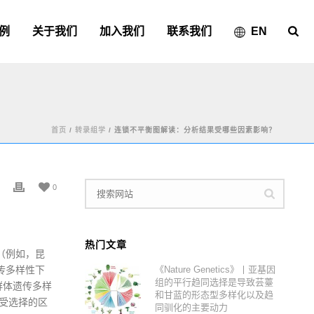
例
关于我们
加入我们
联系我们
EN
首页
/
转录组学
/ 连锁不平衡图解读：分析结果受哪些因素影响？
0
热门文章
（例如，昆
传多样性下
《Nature Genetics》丨亚基因
组的平行趋同选择是导致芸薹
群体遗传多样
和甘蓝的形态型多样化以及趋
些受选择的区
同驯化的主要动力