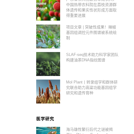
中国热带农科院在荔枝资源群
体遗传和果实性状形成方面取
得重要进展
项目文章 | 突破性成果！辣椒
基因组调控元件图谱被系统绘
制
SLAF-seq技术助力科学家团队
构建油茶DNA指纹图谱
Mol Plant丨转录组学和群体研
究联合助力高粱功能基因组学
研究和遗传育种
医学研究
海马雄性繁衍后代之谜被揭