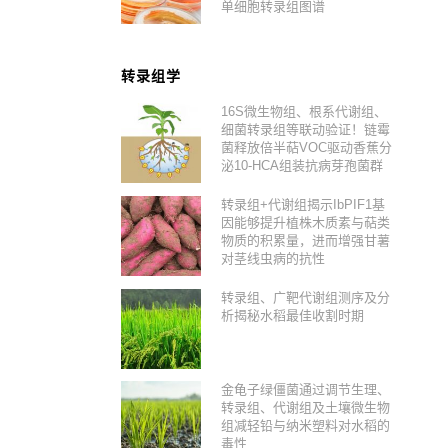
单细胞转录组图谱
转录组学
16S微生物组、根系代谢组、
细菌转录组等联动验证！链霉
菌释放倍半萜VOC驱动香蕉分
泌10-HCA组装抗病芽孢菌群
转录组+代谢组揭示IbPIF1基
因能够提升植株木质素与萜类
物质的积累量，进而增强甘薯
对茎线虫病的抗性
转录组、广靶代谢组测序及分
析揭秘水稻最佳收割时期
金龟子绿僵菌通过调节生理、
转录组、代谢组及土壤微生物
组减轻铅与纳米塑料对水稻的
毒性