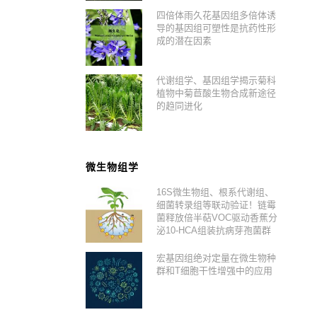
四倍体雨久花基因组多倍体诱
导的基因组可塑性是抗药性形
成的潜在因素
代谢组学、基因组学揭示菊科
植物中菊苣酸生物合成新途径
的趋同进化
微生物组学
16S微生物组、根系代谢组、
细菌转录组等联动验证！链霉
菌释放倍半萜VOC驱动香蕉分
泌10-HCA组装抗病芽孢菌群
宏基因组绝对定量在微生物种
群和T细胞干性增强中的应用