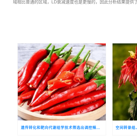
域相比普通的区域，LD衰减速度也是更慢的，因此分析结果提供
遗传转化和靶向代谢组学技术筛选出调控辣椒红素合成关键通路基因的候选转录因子CALSH10