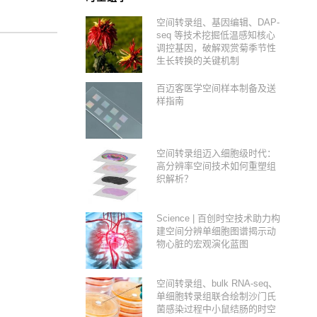
空间转录组、基因编辑、DAP-
seq 等技术挖掘低温感知核心
调控基因，破解观赏菊季节性
生长转换的关键机制
百迈客医学空间样本制备及送
样指南
空间转录组迈入细胞级时代：
高分辨率空间技术如何重塑组
织解析？
Science | 百创时空技术助力构
建空间分辨单细胞图谱揭示动
物心脏的宏观演化蓝图
空间转录组、bulk RNA-seq、
单细胞转录组联合绘制沙门氏
菌感染过程中小鼠结肠的时空