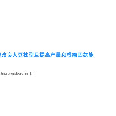
发现改良大豆株型且提高产量和根瘤固氮能
gibberellin […]