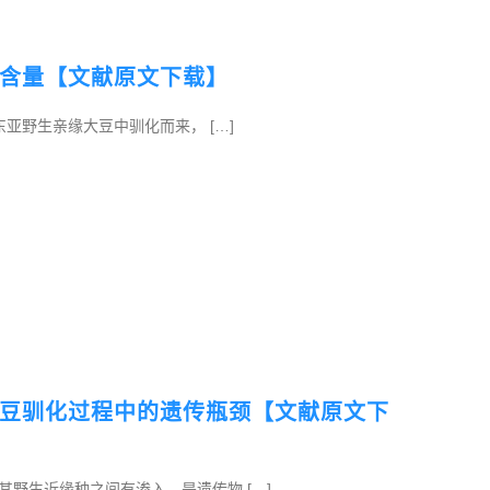
含量【文献原文下载】
前的东亚野生亲缘大豆中驯化而来， […]
豆驯化过程中的遗传瓶颈【文献原文下
野生近缘种之间有渗入，是遗传物 […]