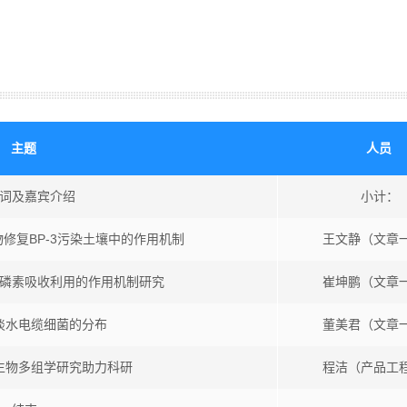
主题
人员
词及嘉宾介绍
小计：
修复BP-3污染土壤中的作用机制
王文静（文章
磷素吸收利用的作用机制研究
崔坤鹏（文章
淡水电缆细菌的分布
董美君（文章
生物多组学研究助力科研
程洁（产品工