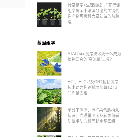
转录组学+生理指标+广靶代谢
组学揭示小球藻分泌的关键代
谢产物可缓解大豆幼苗的盐胁
迫
基因组学
ATAC-seq测序技术凭什么成为
植物研究的“高流量”工具？
HiFi、Hi-C以及ONT超长测序
技术助力构建栽培烟草T2T无
间隙基因组
单分子测序、Hi-C染色质构象
捕获、高通量测序及转录组辅
助技术助力解码杉木基因组