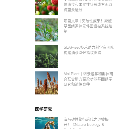
体遗传和果实性状形成方面取
得重要进展
项目文章 | 突破性成果！辣椒
基因组调控元件图谱被系统绘
制
SLAF-seq技术助力科学家团队
构建油茶DNA指纹图谱
Mol Plant丨转录组学和群体研
究联合助力高粱功能基因组学
研究和遗传育种
医学研究
海马雄性繁衍后代之谜被揭
开！《Nature Ecology &