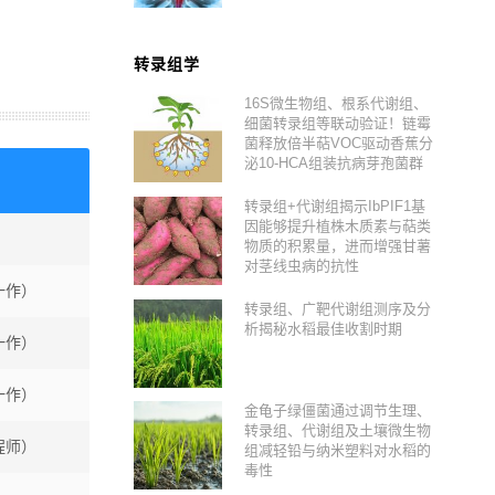
转录组学
16S微生物组、根系代谢组、
细菌转录组等联动验证！链霉
菌释放倍半萜VOC驱动香蕉分
泌10-HCA组装抗病芽孢菌群
转录组+代谢组揭示IbPIF1基
因能够提升植株木质素与萜类
物质的积累量，进而增强甘薯
对茎线虫病的抗性
一作）
转录组、广靶代谢组测序及分
析揭秘水稻最佳收割时期
一作）
一作）
金龟子绿僵菌通过调节生理、
转录组、代谢组及土壤微生物
程师）
组减轻铅与纳米塑料对水稻的
毒性