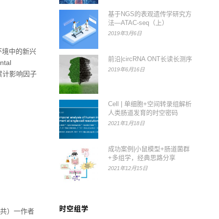
基于NGS的表观遗传学研究方
法—ATAC-seq（上）
2019年3月6日
环境中的新兴
前沿|circRNA ONT长读长测序
tal
2019年6月16日
篇，累计影响因子
Cell | 单细胞+空间转录组解析
人类肠道发育的时空密码
2021年1月18日
成功案例|小鼠模型+肠道菌群
+多组学，经典思路分享
2021年12月15日
时空组学
共）一作者