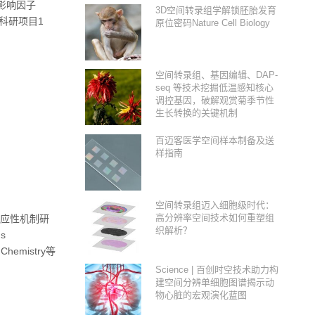
累计影响因子
3D空间转录组学解锁胚胎发育
科研项目1
原位密码Nature Cell Biology
空间转录组、基因编辑、DAP-
seq 等技术挖掘低温感知核心
调控基因，破解观赏菊季节性
生长转换的关键机制
百迈客医学空间样本制备及送
样指南
空间转录组迈入细胞级时代：
高分辨率空间技术如何重塑组
应性机制研
织解析？
s
d Chemistry等
Science | 百创时空技术助力构
建空间分辨单细胞图谱揭示动
物心脏的宏观演化蓝图