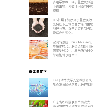
多组学策略，揭示重金属胁迫
下微生物元素循环网络的重构
规律
ITS扩增子测序揭示重金属污
染梯度下土壤真菌群落的生物
地理分布、群落组装机制与功
能适应性变化。
空间转录组、bulk RNA-seq、
单细胞转录组联合绘制沙门氏
菌感染过程中小鼠结肠的时空
单细胞转录组图谱
群体遗传学
Cell | 清华大学刘念教授团队
攻克发育障碍超转录失控难题
广东省农科院联合华南农大、
中国热带农科院在荔枝资源群