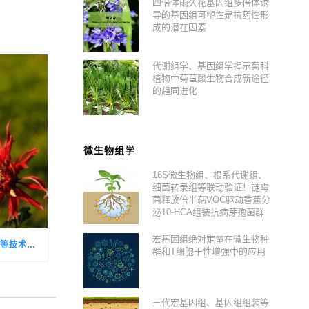
四倍体雨久花基因组多倍体诱
导的基因组可塑性是抗药性形
成的潜在因素
代谢组学、基因组学揭示菊科
植物中菊苣酸生物合成新途径
的趋同进化
微生物组学
16S微生物组、根系代谢组、
细菌转录组等联动验证！链霉
菌释放倍半萜VOC驱动香蕉分
泌10-HCA组装抗病芽孢菌群
宏基因组绝对定量在微生物种
空间转录组、基因编辑、DAP-SEQ 等技术挖掘低温感知核心调控基因，破解观赏菊季节性生长转换的关键机制
群和T细胞干性增强中的应用
三代宏基因组、基因组组装等