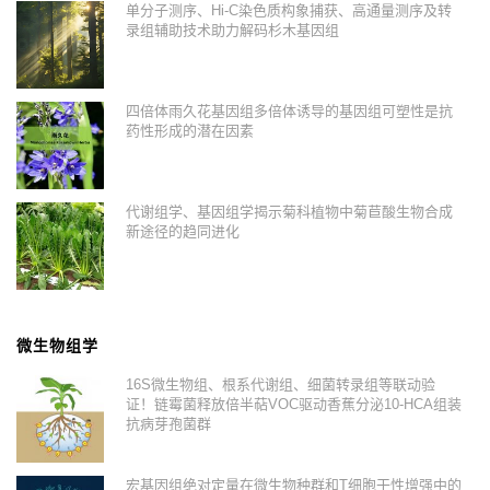
单分子测序、Hi-C染色质构象捕获、高通量测序及转
录组辅助技术助力解码杉木基因组
四倍体雨久花基因组多倍体诱导的基因组可塑性是抗
药性形成的潜在因素
代谢组学、基因组学揭示菊科植物中菊苣酸生物合成
新途径的趋同进化
微生物组学
16S微生物组、根系代谢组、细菌转录组等联动验
证！链霉菌释放倍半萜VOC驱动香蕉分泌10-HCA组装
抗病芽孢菌群
宏基因组绝对定量在微生物种群和T细胞干性增强中的