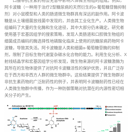
口服非抗生素药物会无意中影响人体微生物组的组成。例如，
阿卡波糖（一种用于治疗2型糖尿病的天然衍生的α-葡萄糖苷酶抑制
剂）对小鼠模型和人类的肠道微生物群具有深远的副作用。阿卡波
糖是从土壤细菌放线菌中发现的，并由其工业化生产。人类微生物
组编码了大量的生化酶和生化途径，其中大部分仍未确定。研究者
使用基于宏基因组学的搜索策略，发现人类肠道和口腔微生物组的
细菌成员编码的酶选择性地磷酸化临床上使用的抗糖尿病药物阿卡
波糖，导致其失活。阿卡波糖是人类和细菌α-葡萄糖苷酶的抑制
剂，限制了目标生物代谢复杂碳水化合物的能力。利用生化分析、X
射线结晶学和宏基因组学分析发现，微生物来源的阿卡波糖激酶为
其所在的生物体提供了对抗阿卡波糖活性的保护优势，并且广泛存
在于西方和非西方人群的微生物群中。这些结果提供了微生物群对
非抗生素药物的广泛耐药性的例子，并表明阿卡波糖耐药性已经在
人类微生物群中传播，作为一种防御策略对抗潜在的内源性密切相
关分子的产生。