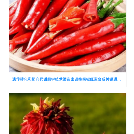
遗传转化和靶向代谢组学技术筛选出调控辣椒红素合成关键通路基因的候选转录因子CALSH10