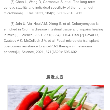
[5] Chen L, Wang D, Garmaeva S, et al. The long-term
genetic stability and individual specificity of the human gut
microbiome[J]. Cell, 2021, 184(9): 2302-2315. e12.
[6] Jain U, Ver Heul A M, Xiong S, et al. Debaryomyces is
enriched in Crohn’s disease intestinal tissue and impairs healing
in mice[J]. Science, 2021, 371(6534): 1154-1159.[7] Davar D,
Dzutsev A K, McCulloch J A, et al. Fecal microbiota transplant
overcomes resistance to anti–PD-1 therapy in melanoma
patients[J]. Science, 2021, 371(6529): 595-602.
最近文章