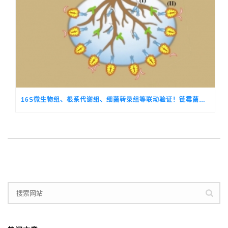
16S微生物组、根系代谢组、细菌转录组等联动验证！链霉菌释放倍半萜VOC驱动香蕉分泌10-HCA组装抗病芽孢菌群