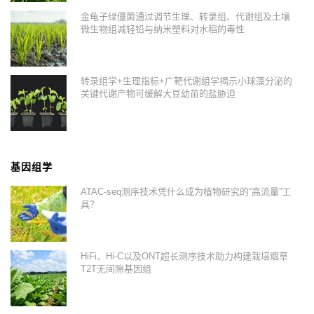
金龟子绿僵菌通过调节生理、转录组、代谢组及土壤
微生物组减轻铅与纳米塑料对水稻的毒性
转录组学+生理指标+广靶代谢组学揭示小球藻分泌的
关键代谢产物可缓解大豆幼苗的盐胁迫
基因组学
ATAC-seq测序技术凭什么成为植物研究的“高流量”工
具？
HiFi、Hi-C以及ONT超长测序技术助力构建栽培烟草
T2T无间隙基因组