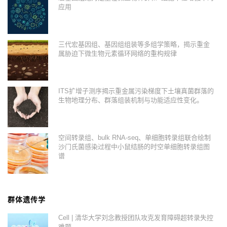
应用
三代宏基因组、基因组组装等多组学策略，揭示重金
属胁迫下微生物元素循环网络的重构规律
ITS扩增子测序揭示重金属污染梯度下土壤真菌群落的
生物地理分布、群落组装机制与功能适应性变化。
空间转录组、bulk RNA-seq、单细胞转录组联合绘制
沙门氏菌感染过程中小鼠结肠的时空单细胞转录组图
谱
群体遗传学
Cell | 清华大学刘念教授团队攻克发育障碍超转录失控
难题