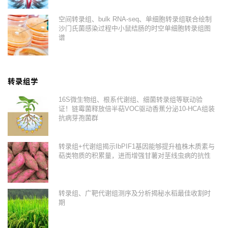
空间转录组、bulk RNA-seq、单细胞转录组联合绘制
沙门氏菌感染过程中小鼠结肠的时空单细胞转录组图
谱
转录组学
16S微生物组、根系代谢组、细菌转录组等联动验
证！链霉菌释放倍半萜VOC驱动香蕉分泌10-HCA组装
抗病芽孢菌群
转录组+代谢组揭示IbPIF1基因能够提升植株木质素与
萜类物质的积累量，进而增强甘薯对茎线虫病的抗性
转录组、广靶代谢组测序及分析揭秘水稻最佳收割时
期