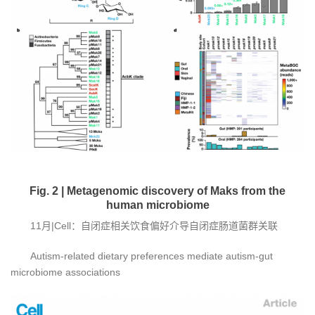
Fig. 2 | Metagenomic discovery of Maks from the
human microbiome
11月|Cell：自闭症相关饮食偏好介导自闭症肠道菌群关联
Autism-related dietary preferences mediate autism-gut
microbiome associations