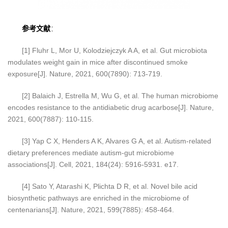
参考文献
：
[1] Fluhr L, Mor U, Kolodziejczyk A A, et al. Gut microbiota
modulates weight gain in mice after discontinued smoke
exposure[J]. Nature, 2021, 600(7890): 713-719.
[2] Balaich J, Estrella M, Wu G, et al. The human microbiome
encodes resistance to the antidiabetic drug acarbose[J]. Nature,
2021, 600(7887): 110-115.
[3] Yap C X, Henders A K, Alvares G A, et al. Autism-related
dietary preferences mediate autism-gut microbiome
associations[J]. Cell, 2021, 184(24): 5916-5931. e17.
[4] Sato Y, Atarashi K, Plichta D R, et al. Novel bile acid
biosynthetic pathways are enriched in the microbiome of
centenarians[J]. Nature, 2021, 599(7885): 458-464.