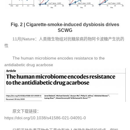
Fig. 2 | Cigarette-smoke-induced dysbiosis drives
SCWG
11月|Nature：人类微生物组对抗糖尿病药物阿卡波糖产生抗药
性
The human microbiome encodes resistance to the
antidiabetic drug acarbose
原文下载链接：
https://doi.org/10.1038/s41586-021-04091-0