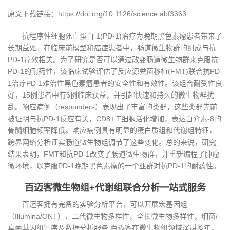
原文下载链接：https://doi.org/10.1126/science.abf3363
抗程序性细胞死亡蛋白 1(PD-1)治疗为晚期黑色素瘤患者带来了
长期益处。在临床前模型和癌症患者中，肠道微生物群的组成与抗
PD-1疗效相关。为了研究是否可以通过改变肠道微生物群来克服抗
PD-1的耐药性，该临床试验评估了反应源粪菌移植(FMT)联合抗PD-
1治疗PD-1难治性黑色素瘤患者的安全性和有效性。该组合耐受性良
好，15例患者中有6例临床获益，并引起快速和持久的微生物群扰
乱。响应病例（responders）表现出了丰富的类群，这些类群先前
被证明与抗PD-1反应有关，CD8+ T细胞活化增加，表达白介素-8的
骨髓细胞频率降低。响应病例具有明显的蛋白质组和代谢组特征，
跨界网络分析证实肠道微生物组调节了这些变化。总的来说，研究
结果表明，FMT和抗PD-1改变了肠道微生物群，并重新编程了肿瘤
微环境，以克服PD-1晚期黑色素瘤的一个亚群对抗PD-1的耐药性。
百迈客微生物组+代谢组联合分析一站式服务
百迈客拥有完备的实验分析平台，可以开展宏基因组
（Illumina/ONT），二代微生物多样性，全长微生物多样性，细菌/
真菌基因组测序及数据分析服务,百迈客在微生物组领域深耕多年，