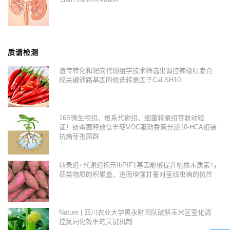
质谱检测
遗传转化和靶向代谢组学技术筛选出调控辣椒红素合
成关键通路基因的候选转录因子CaLSH10
16S微生物组、根系代谢组、细菌转录组等联动验
证！链霉菌释放倍半萜VOC驱动香蕉分泌10-HCA组装
抗病芽孢菌群
转录组+代谢组揭示IbPIF1基因能够提升植株木质素与
萜类物质的积累量，进而增强甘薯对茎线虫病的抗性
Nature | 四川农业大学黄永财团队破解玉米区室化调
控氮同化效率的关键机制