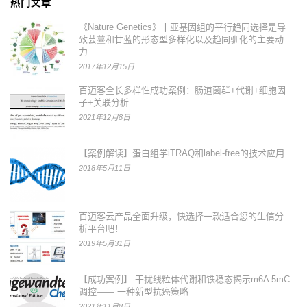
热门文章
《Nature Genetics》丨亚基因组的平行趋同选择是导
致芸薹和甘蓝的形态型多样化以及趋同驯化的主要动
力
2017年12月15日
百迈客全长多样性成功案例：肠道菌群+代谢+细胞因
子+关联分析
2021年12月8日
【案例解读】蛋白组学iTRAQ和label-free的技术应用
2018年5月11日
百迈客云产品全面升级，快选择一款适合您的生信分
析平台吧！
2019年5月31日
【成功案例】-干扰线粒体代谢和铁稳态揭示m6A 5mC
调控—— 一种新型抗癌策略
2021年11月8日