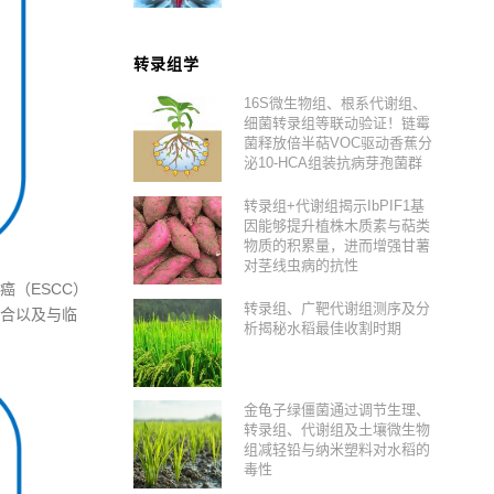
转录组学
16S微生物组、根系代谢组、
细菌转录组等联动验证！链霉
菌释放倍半萜VOC驱动香蕉分
泌10-HCA组装抗病芽孢菌群
转录组+代谢组揭示IbPIF1基
因能够提升植株木质素与萜类
物质的积累量，进而增强甘薯
对茎线虫病的抗性
（ESCC）
转录组、广靶代谢组测序及分
合以及与临
析揭秘水稻最佳收割时期
金龟子绿僵菌通过调节生理、
转录组、代谢组及土壤微生物
组减轻铅与纳米塑料对水稻的
毒性