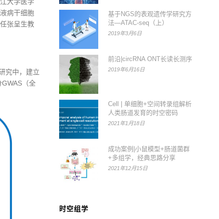
江大学医学
液病干细胞
基于NGS的表观遗传学研究方
法—ATAC-seq（上）
任张呈生教
2019年3月6日
前沿|circRNA ONT长读长测序
2019年6月16日
。在该项研究中，建立
分GWAS（全
Cell | 单细胞+空间转录组解析
人类肠道发育的时空密码
2021年1月18日
成功案例|小鼠模型+肠道菌群
+多组学，经典思路分享
2021年12月15日
时空组学