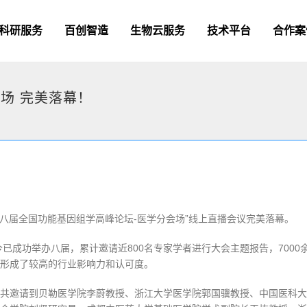
科研服务
百创智造
生物云服务
技术平台
合作案
场 完美落幕！
“第八届全国功能基因组学高峰论坛-医学分会场”线上直播会议完美落幕。
今已成功举办八届，累计邀请近800名专家学者进行大会主题报告，7000
形成了较高的行业影响力和认可度。
共邀请到贝勒医学院李蔚教授、浙江大学医学院郭国骥教授、中国医科大