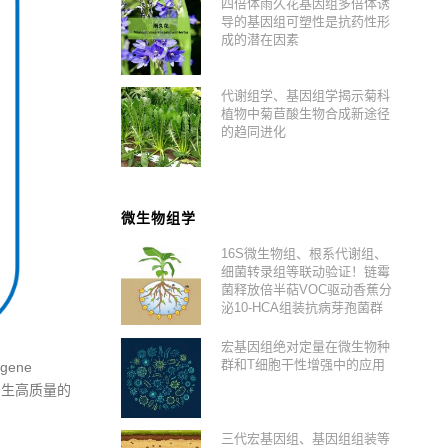
四倍体雨久花基因组多倍体诱
导的基因组可塑性是抗药性形
成的潜在因素
代谢组学、基因组学揭示菊科
植物中菊苣酸生物合成新途径
的趋同进化
微生物组学
16S微生物组、根系代谢组、
细菌转录组等联动验证！链霉
菌释放倍半萜VOC驱动香蕉分
泌10-HCA组装抗病芽孢菌群
宏基因组绝对定量在微生物种
群和T细胞干性增强中的应用
ene
地产生高质量的
三代宏基因组、基因组组装等