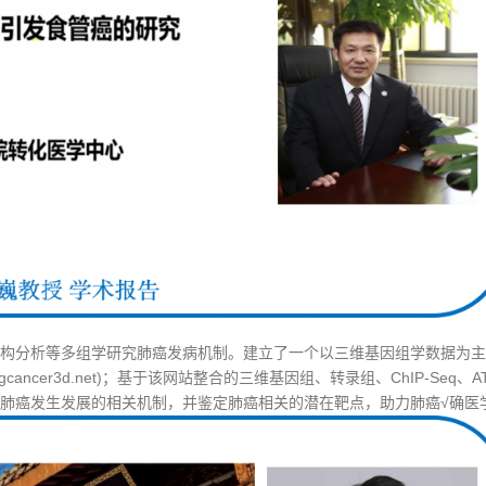
构分析等多组学研究肺癌发病机制。建立了一个以三维基因组学数据为主
lungcancer3d.net)；基于该网站整合的三维基因组、转录组、ChIP-Seq、A
肺癌发生发展的相关机制，并鉴定肺癌相关的潜在靶点，助力肺癌√确医