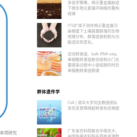
多组学策略，揭示重金属胁迫
下微生物元素循环网络的重构
规律
ITS扩增子测序揭示重金属污
染梯度下土壤真菌群落的生物
地理分布、群落组装机制与功
能适应性变化。
空间转录组、bulk RNA-seq、
单细胞转录组联合绘制沙门氏
菌感染过程中小鼠结肠的时空
单细胞转录组图谱
群体遗传学
Cell | 清华大学刘念教授团队
攻克发育障碍超转录失控难题
广东省农科院联合华南农大、
g。在本项研究
中国热带农科院在荔枝资源群