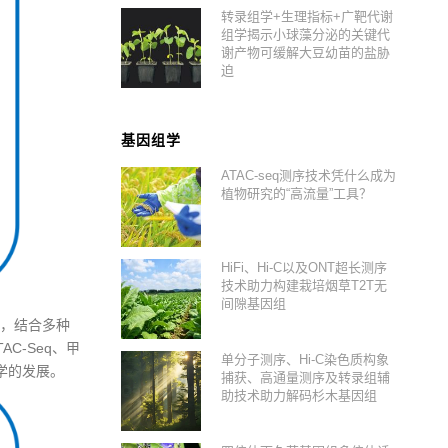
转录组学+生理指标+广靶代谢
组学揭示小球藻分泌的关键代
谢产物可缓解大豆幼苗的盐胁
迫
基因组学
ATAC-seq测序技术凭什么成为
植物研究的“高流量”工具？
HiFi、Hi-C以及ONT超长测序
技术助力构建栽培烟草T2T无
间隙基因组
，结合多种
TAC-Seq、甲
单分子测序、Hi-C染色质构象
学的发展。
捕获、高通量测序及转录组辅
助技术助力解码杉木基因组