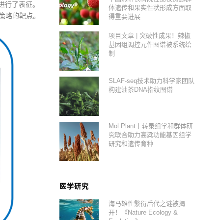
谱进行了表征。
体遗传和果实性状形成方面取
策略的靶点。
得重要进展
项目文章 | 突破性成果！辣椒
基因组调控元件图谱被系统绘
制
SLAF-seq技术助力科学家团队
构建油茶DNA指纹图谱
Mol Plant丨转录组学和群体研
究联合助力高粱功能基因组学
研究和遗传育种
医学研究
海马雄性繁衍后代之谜被揭
开！《Nature Ecology &