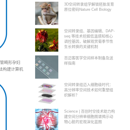
3D空间转录组学解锁胚胎发育
原位密码Nature Cell Biology
空间转录组、基因编辑、DAP-
seq 等技术挖掘低温感知核心
调控基因，破解观赏菊季节性
生长转换的关键机制
百迈客医学空间样本制备及送
管畸形孕妇
样指南
方法构建计算机
空间转录组迈入细胞级时代：
高分辨率空间技术如何重塑组
织解析？
Science | 百创时空技术助力构
建空间分辨单细胞图谱揭示动
物心脏的宏观演化蓝图